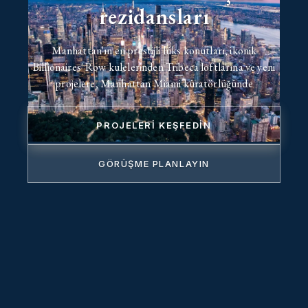
rezidansları
Manhattan'ın en prestijli lüks konutları, ikonik
Billionaires' Row kulelerinden Tribeca loftlarına ve yeni
projelere, Manhattan Miami küratörlüğünde
PROJELERI KEŞFEDIN
GÖRÜŞME PLANLAYIN