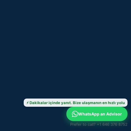
⚡ Dakikalar içinde yanıt. Bize ulaşmanın en hızlı yolu
WhatsApp an Advisor
Prefer to call? +1 646 376 8752