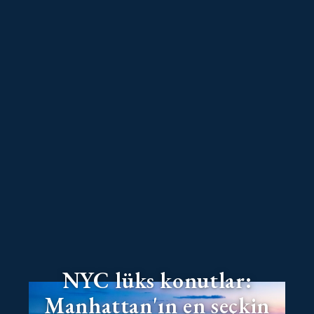
NYC lüks konutlar:
Manhattan'ın en seçkin