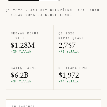
Ç1 2026 · ANTHONY GUERRIERO TARAFINDAN
· NISAN 2026'DA GÜNCELLENDI
MEDYAN KONUT
Ç1 2026
FIYATI
KAPANIŞLARI
$1.28M
2,757
+%9 Yıllık
+%1 Yıllık
SATIŞ HACMI
ORTALAMA PPSF
$6.2B
$1,972
+%4 Yıllık
+%4 Yıllık
BU RAPORDA