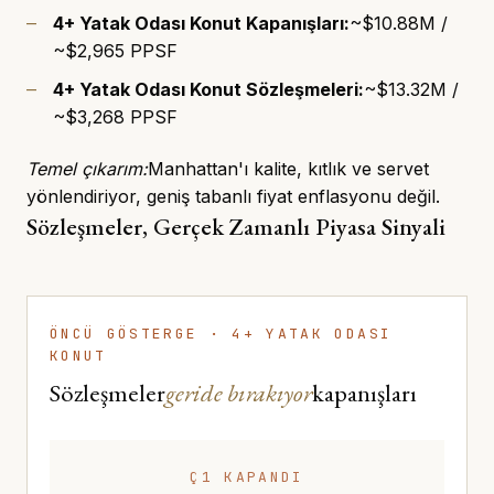
4+ Yatak Odası Konut Kapanışları:
~$10.88M /
~$2,965 PPSF
4+ Yatak Odası Konut Sözleşmeleri:
~$13.32M /
~$3,268 PPSF
Temel çıkarım:
Manhattan'ı kalite, kıtlık ve servet
yönlendiriyor, geniş tabanlı fiyat enflasyonu değil.
Sözleşmeler, Gerçek Zamanlı Piyasa Sinyali
ÖNCÜ GÖSTERGE · 4+ YATAK ODASI
KONUT
Sözleşmeler
geride bırakıyor
kapanışları
Ç1 KAPANDI