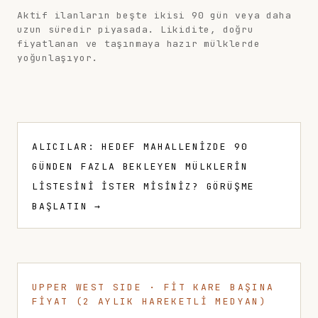
Aktif ilanların beşte ikisi 90 gün veya daha
uzun süredir piyasada. Likidite, doğru
fiyatlanan ve taşınmaya hazır mülklerde
yoğunlaşıyor.
ALICILAR: HEDEF MAHALLENIZDE 90
GÜNDEN FAZLA BEKLEYEN MÜLKLERIN
LISTESINI ISTER MISINIZ? GÖRÜŞME
BAŞLATIN →
UPPER WEST SIDE · FİT KARE BAŞINA
FİYAT (2 AYLIK HAREKETLİ MEDYAN)