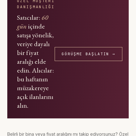
ÖZEL MÜŞTERI
DANIŞMANLIĞI
Satıcılar:
60
gün
içinde
satışa yönelik,
veriye dayalı
bir fiyat
GÖRÜŞME BAŞLATIN →
aralığı elde
edin. Alıcılar:
bu haftanın
müzakereye
açık ilanlarını
alın.
Belirli bir bina veya fiyat aralığını mı takip ediyorsunuz? Özel