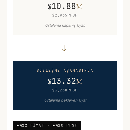
$
10.88
M
$
2,965
PPSF
Ortalama kapanış fiyatı
→
SÖZLEŞME AŞAMASINDA
$
13.32
M
$
3,268
PPSF
Ortalama bekleyen fiyat
+%22 FIYAT · +%10 PPSF