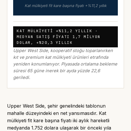
Kat mülkiyeti fit kare başına fiyatı +%11,2 yıllık
KAT MÜLKIYETI +%11,2 YILLIK ·
MEDYAN SATIŞ FIYATI 1,7 MILYON
DOLAR, +%20,3 YILLIK
Upper West Side, kooperatif stoğu toparlanırken
kıt ve premium kat mülkiyeti ürünleri etrafında
yeniden konumlanıyor. Piyasada ortalama bekleme
süresi 65 güne inerek bir ayda yüzde 22,6
geriledi.
Upper West Side
, şehir genelindeki tablonun
mahalle düzeyindeki en net yansımasıdır. Kat
mülkiyeti fit kare başına fiyatı iki aylık hareketli
medyanda 1.752 dolara ulaşarak bir önceki yıla