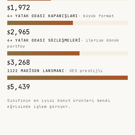
$
1,972
4+ YATAK ODASI KAPANIŞLARI
· büyük format
$
2,965
4+ YATAK ODASI SÖZLEŞMELERI
· ileriye dönük
portföy
$
3,268
1122 MADISON LANSMANI
· UES prestijli
$
5,439
Sınıfının en iyisi konut ürünleri kendi
eğrisinde işlem görüyor.