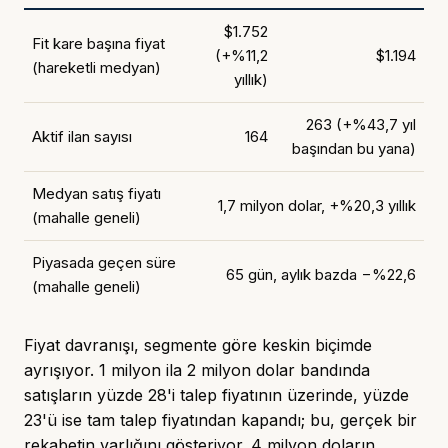
$1.752
Fit kare başına fiyat
(+%11,2
$1.194
(hareketli medyan)
yıllık)
263 (+%43,7 yıl
Aktif ilan sayısı
164
başından bu yana)
Medyan satış fiyatı
1,7 milyon dolar, +%20,3 yıllık
(mahalle geneli)
Piyasada geçen süre
65 gün, aylık bazda −%22,6
(mahalle geneli)
Fiyat davranışı, segmente göre keskin biçimde
ayrışıyor. 1 milyon ila 2 milyon dolar bandında
satışların yüzde 28'i talep fiyatının üzerinde, yüzde
23'ü ise tam talep fiyatından kapandı; bu, gerçek bir
rekabetin varlığını gösteriyor. 4 milyon doların