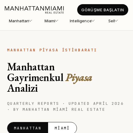
GÖRÜŞME BAŞLATIN
Manhattan
Miami
Intelligence
Sell
MANHATTAN PIYASA İSTIHBARATI
Manhattan
Gayrimenkul
Piyasa
Analizi
QUARTERLY REPORTS · UPDATED APRIL 2026
· BY MANHATTAN MIAMI REAL ESTATE
MANHATTAN
MIAMI