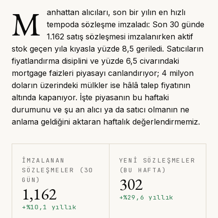
M
anhattan alıcıları, son bir yılın en hızlı
tempoda sözleşme imzaladı: Son 30 günde
1.162 satış sözleşmesi imzalanırken aktif
stok geçen yıla kıyasla yüzde 8,5 geriledi. Satıcıların
fiyatlandırma disiplini ve yüzde 6,5 civarındaki
mortgage faizleri piyasayı canlandırıyor; 4 milyon
doların üzerindeki mülkler ise hâlâ talep fiyatının
altında kapanıyor. İşte piyasanın bu haftaki
durumunu ve şu an alıcı ya da satıcı olmanın ne
anlama geldiğini aktaran haftalık değerlendirmemiz.
İMZALANAN
YENI SÖZLEŞMELER
SÖZLEŞMELER (30
(BU HAFTA)
302
GÜN)
1,162
+%29,6 yıllık
+%10,1 yıllık