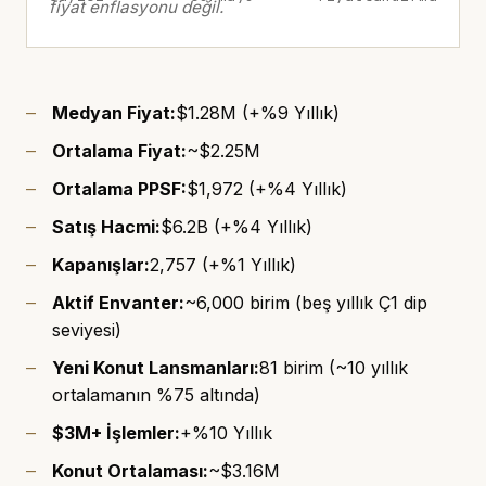
fiyat enflasyonu değil.
Medyan Fiyat:
$1.28M (+%9 Yıllık)
Ortalama Fiyat:
~$2.25M
Ortalama PPSF:
$1,972 (+%4 Yıllık)
Satış Hacmi:
$6.2B (+%4 Yıllık)
Kapanışlar:
2,757 (+%1 Yıllık)
Aktif Envanter:
~6,000 birim (beş yıllık Ç1 dip
seviyesi)
Yeni Konut Lansmanları:
81 birim (~10 yıllık
ortalamanın %75 altında)
$3M+ İşlemler:
+%10 Yıllık
Konut Ortalaması:
~$3.16M