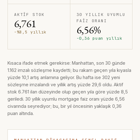
AKTIF STOK
30 YILLIK UYUMLU
6,761
FAIZ ORANI
6,56%
−%8,5 yıllık
−0,36 puan yıllık
Kısaca ifade etmek gerekirse: Manhattan, son 30 günde
1.162 imzalı sözleşme kaydetti; bu rakam geçen yıla kıyasla
yüzde 10,1 artış anlamına geliyor. Bu hafta ise 302 yeni
sözleşme imzalandı ve yıllık artış yüzde 29,6 oldu. Aktif
stok 6.761 ilan düzeyinde olup geçen yıla göre yüzde 8,5
geriledi. 30 yıllık uyumlu mortgage faiz oranı yüzde 6,56
civarında seyrediyor; bu, bir yıl öncesinin yaklaşık 0,36
puan altında.