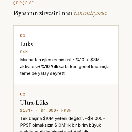
ÇERÇEVE
Piyasanın zirvesini nasıl
tanımlıyoruz
01
Lüks
$4M+
Manhattan işlemlerinin üst ~%10'u. $3M+
aktivitesi
+%10 Yıllık
artarken genel kapanışlar
temelde yatay seyretti.
02
Ultra-Lüks
$10M+ · $4,000+ PPSF
Tek başına $10M yeterli değildir. ~$4,000+
PPSF olmaksızın $10M'lık bir birim büyük