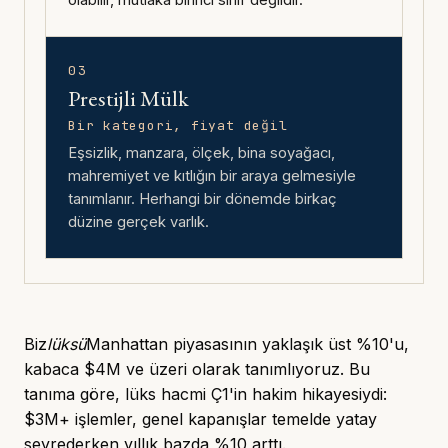
olabilir, mutlaka birinci sınıf değildir.
03
Prestijli Mülk
Bir kategori, fiyat değil
Eşsizlik, manzara, ölçek, bina soyağacı,
mahremiyet ve kıtlığın bir araya gelmesiyle
tanımlanır. Herhangi bir dönemde birkaç
düzine gerçek varlık.
Biz
lüksü
Manhattan piyasasının yaklaşık üst %10'u,
kabaca $4M ve üzeri olarak tanımlıyoruz. Bu
tanıma göre, lüks hacmi Ç1'in hakim hikayesiydi:
$3M+ işlemler, genel kapanışlar temelde yatay
seyrederken yıllık bazda %10 arttı.