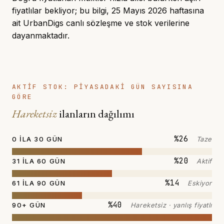
fiyatlılar bekliyor; bu bilgi, 25 Mayıs 2026 haftasına
ait UrbanDigs canlı sözleşme ve stok verilerine
dayanmaktadır.
AKTİF STOK: PİYASADAKİ GÜN SAYISINA
GÖRE
Hareketsiz
ilanların dağılımı
%26
0 ILA 30 GÜN
Taze
%20
31 ILA 60 GÜN
Aktif
%14
61 ILA 90 GÜN
Eskiyor
%40
90+ GÜN
Hareketsiz · yanlış fiyatlı