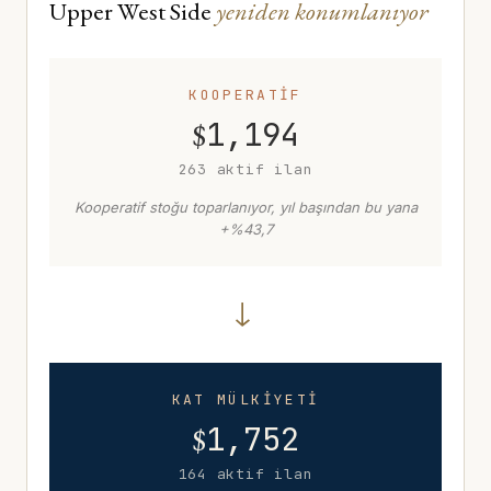
Upper West Side
yeniden konumlanıyor
KOOPERATİF
$
1,194
263 aktif ilan
Kooperatif stoğu toparlanıyor, yıl başından bu yana
+%43,7
→
KAT MÜLKİYETİ
$
1,752
164 aktif ilan