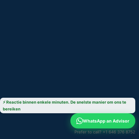
⚡ Reactie binnen enkele minuten. De snelste manier om ons te
bereiken
WhatsApp an Advisor
Prefer to call? +1 646 376 8752