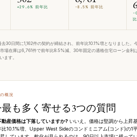
+29.6% 前年比
−8.5% 前年比
−
比
過去30日間に1,162件の契約が締結され、前年比10.1%増となりました。
。市場在庫は6,761件で前年比8.5%減、30年固定の適格住宅ローン金利は
ています。
の概況
今最も多く寄せる3つの質問
不動産価格は下落していますか?
いいえ。価格は堅調から上昇
10.1%増、Upper West Sideのコンドミニアム(コンド)
%上昇しています。軟化が見られるのは、90日以上市場に残って