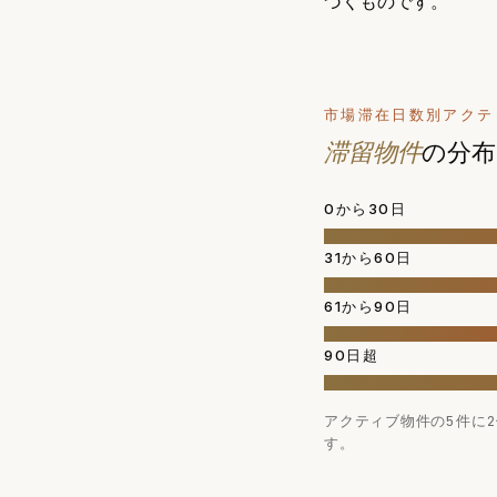
づくものです。
市場滞在日数別アクテ
滞留物件
の分布
0から30日
31から60日
61から90日
90日超
アクティブ物件の5件に
す。