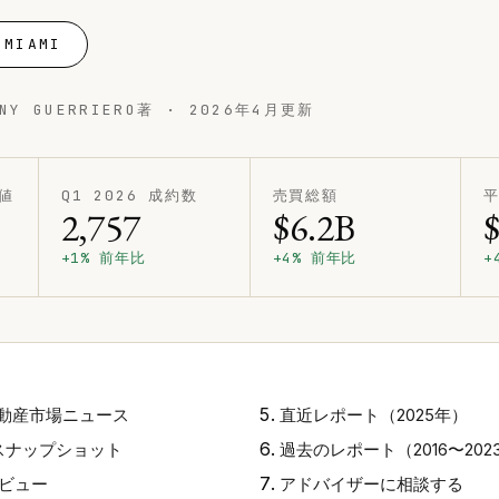
MIAMI
ONY GUERRIERO著 · 2026年4月更新
値
Q1 2026 成約数
売買総額
平
2,757
$6.2B
+1% 前年比
+4% 前年比
+
動産市場ニュース
直近レポート（2025年）
現況スナップショット
過去のレポート（2016〜202
レビュー
アドバイザーに相談する