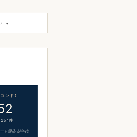
い →
コンド)
52
164件
ート価格 前年比