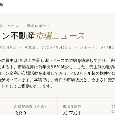
分析
場ニュース · 週次レポート
タン不動産
市場ニュース
6年6月8日
· 対象週: 2026年5月25日 · レポート: ANTHON
の買主は1年以上で最も速いペースで契約を締結しており、過去3
する中、市場在庫は前年比8.5%減少しました。売主側の適切な
ローン金利が市場活動を牽引しており、400万ドル超の物件で
約が続いています。本稿では、現在の市場状況と、今まさに売
ートとしてご提供いたします。
新規契約数（今週）
市場在庫数
302
6,761