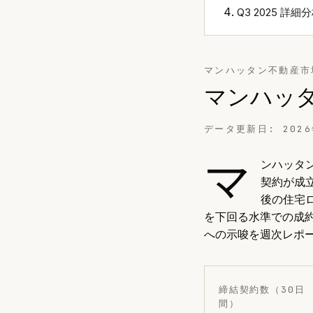
Q3 2025 詳細
マンハッタン不動産市
マンハッ
データ更新日:
202
マ
ンハッタン
契約が成立
後の住宅
を下回る水準での成
への示唆を週次レポ
締結契約数（30日
間）