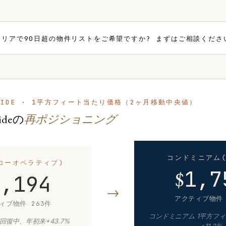
エリアで90日超の物件リストをご希望ですか? まずはご相談くださ
T SIDE · 1平方フィート当たり価格（2ヶ月移動中央値）
Sideの
再ポジショニング
コンドミニアム(
(コーオペラティブ)
$
1,7
1,194
→
アクティブ物件 
ィブ物件 263件
コンドミニアム 1平方フィ
が回復中、年初来+43.7%