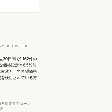
Y GUERRIERO
0日間で1,162件の
価格設定と6.5%前
は依然として希望価格
買を検討されている方
30年固定住宅ローン
金利