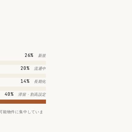
26%
新規
20%
流通中
14%
長期化
40%
滞留 · 割高設定
居可能物件に集中していま