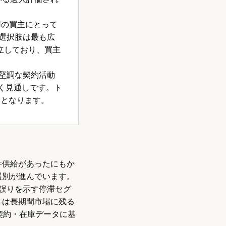
用の買主にとって
の選択肢は最も広
立しており、買主
堅調な契約活動
く見通しです。ト
リとなります。
件供給があったにもか
て選別が進んでいます。
の誤りを示す停滞セグ
件は長期間市場に残る
の契約・在庫データに基