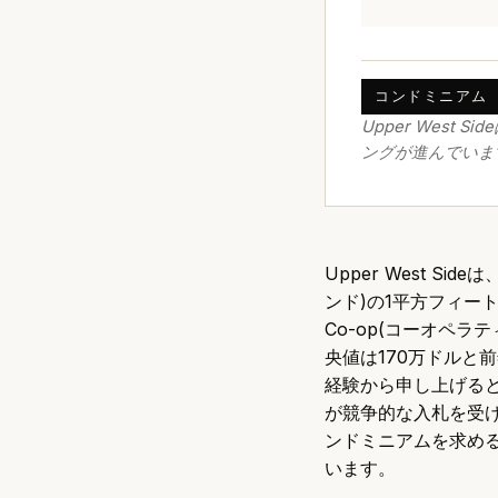
コンドミニアム 1
Upper Wes
ングが進んでいま
Upper West Side
は
ンド)の1平方フィート
Co-op(コーオペラ
央値は170万ドルと
経験から申し上げる
が競争的な入札を受け
ンドミニアムを求める
います。