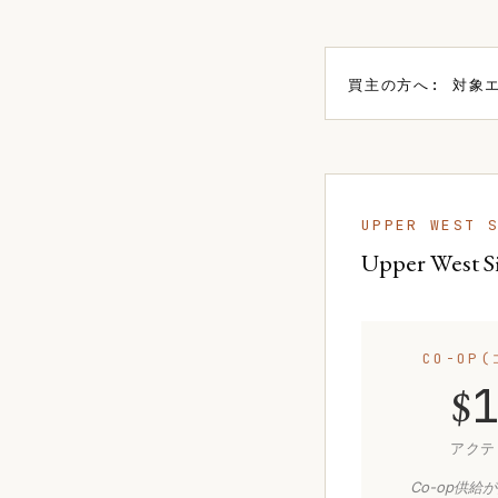
買主の方へ: 対象
UPPER WES
Upper West 
CO-OP
$
アクテ
Co-op供給