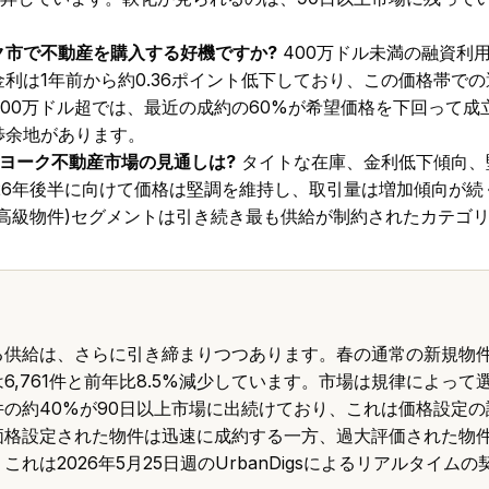
。
ク市で不動産を購入する好機ですか?
400万ドル未満の融資利
利は1年前から約0.36ポイント低下しており、この価格帯で
00万ドル超では、最近の成約の60%が希望価格を下回って成
渉余地があります。
ーヨーク不動産市場の見通しは?
タイトな在庫、金利低下傾向、
026年後半に向けて価格は堅調を維持し、取引量は増加傾向が続
最高級物件)セグメントは引き続き最も供給が制約されたカテゴ
る供給は、さらに引き締まりつつあります。春の通常の新規物
6,761件と前年比8.5%減少しています。市場は規律によっ
の約40%が90日以上市場に出続けており、これは価格設定
価格設定された物件は迅速に成約する一方、過大評価された物
れは2026年5月25日週のUrbanDigsによるリアルタイム