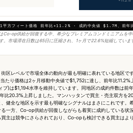
+11.2%
平方フィート価格 前年比+11.2% · 成約中央値 $1.7M、前年比
t SideはCo-op供給が回復する中、希少なプレミアムコンドミニアム
す。市場滞在日数は65日に圧縮され、1ヶ月で22.6%短縮していま
、街区レベルで市場全体の動向が最も明確に表れている地区です
当たり価格は2ヶ月移動中央値で$1,752に達し、前年比11.2
ティブ)は$1,194水準を維持しています。同地区の成約件数は前年
前年比20.3%上昇しました。マンハッタンで買主・売主双方を2
と、健全な地区を示す最も明確なシグナルはまさにこれです。
る一方、Co-op供給が回復しながらも着実に成約している状
買主は競争にさらされており、Co-opも検討できる買主はよ