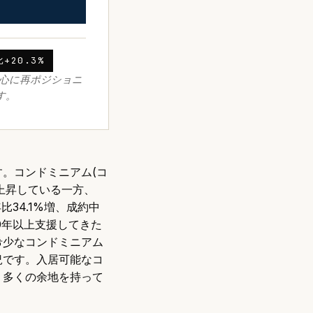
+20.3%
を中心に再ポジショニ
す。
。コンドミニアム(コ
%上昇している一方、
比34.1%増、成約中
0年以上支援してきた
希少なコンドミニアム
況です。入居可能なコ
り多くの余地を持って