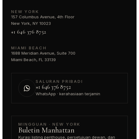
NEW YORK
157 Columbus Avenue, 4th Floor
New York, NY 10023
+1 646 376 8752
MIAMI BEACH
1688 Meridian Avenue, Suite 700
Miami Beach, FL 33139
SALURAN PRIBADI
+1 646 376 8752
WhatsApp · kerahasiaan terjamin
MINGGUAN · NEW YORK
Buletin Manhattan
Kurasi listing penthouse, persetujuan dewan, dan