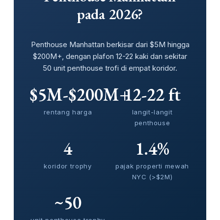
pada 2026?
Penthouse Manhattan berkisar dari $5M hingga
$200M+, dengan plafon 12-22 kaki dan sekitar
50 unit penthouse trofi di empat koridor.
$5M-$200M+
12-22 ft
rentang harga
langit-langit
penthouse
4
1.4%
koridor trophy
pajak properti mewah
NYC (>$2M)
~50