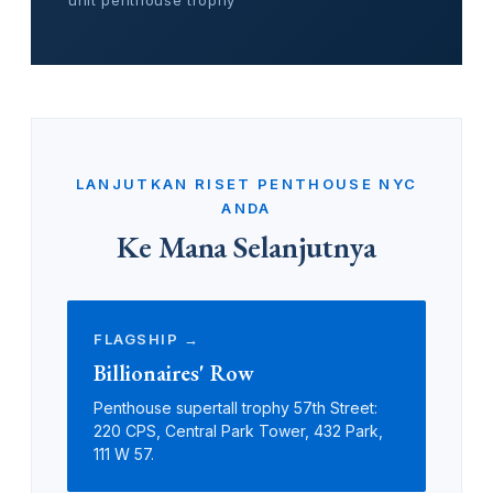
unit penthouse trophy
LANJUTKAN RISET PENTHOUSE NYC
ANDA
Ke Mana Selanjutnya
FLAGSHIP →
Billionaires' Row
Penthouse supertall trophy 57th Street:
220 CPS, Central Park Tower, 432 Park,
111 W 57.