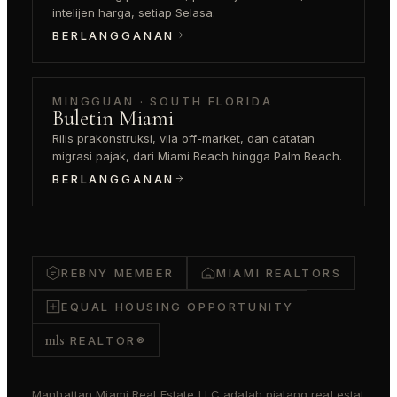
intelijen harga, setiap Selasa.
BERLANGGANAN
MINGGUAN · SOUTH FLORIDA
Buletin Miami
Rilis prakonstruksi, vila off-market, dan catatan
migrasi pajak, dari Miami Beach hingga Palm Beach.
BERLANGGANAN
REBNY MEMBER
MIAMI REALTORS
EQUAL HOUSING OPPORTUNITY
mls
REALTOR®
Manhattan Miami Real Estate LLC adalah pialang real estat