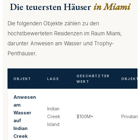
Die teuersten Häuser
in Miami
Die folgenden Objekte zählen zu den
höchstbewerteten Residenzen im Raum Miami,
darunter Anwesen am Wasser und Trophy-
Penthäuser.
GESCHÄTZTER
OBJEKT
LAGE
OBJEKT
WERT
Anwesen
am
Indian
Wasser
Creek
$100M+
Privata
auf
Island
Indian
Creek