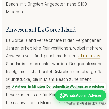
Beach, mit jüngsten Angeboten nahe $100
Millionen.
Anwesen auf La Gorce Island
La Gorce Island verzeichnete in den vergangenen
Jahren erhebliche Reinvestitionen, wobei mehrere
Anwesen vollständig nach modernen
Ultra-Luxus
-
Standards neu errichtet wurden. Die geschlossene
Inselgemeinschaft bietet Diskretion und übergroße
Grundstücke, die in Miami Beach zunehmend
⚡ Antwort in Minuten. Der schnellste Weg, uns zu erreichen
selten sind. Das macht La Gorce zu einer
bevorzugten Lage für Käufer, die weitläufige
WhatsApp an Advisor
Luxusanwesen in Miami mit Tiefwasserzugang
Prefer to call? +1 646 376 8752