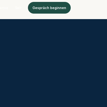
igence
Sell
Gespräch beginnen