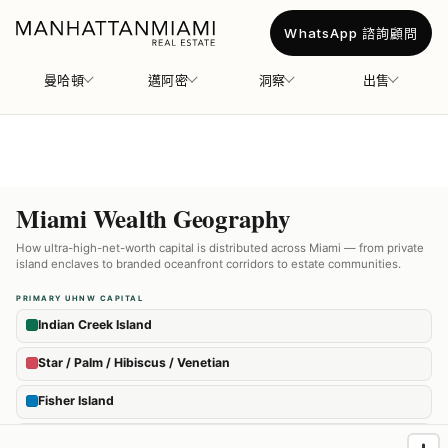
WhatsApp 諮詢顧問
曼哈頓
邁阿密
洞察
出售