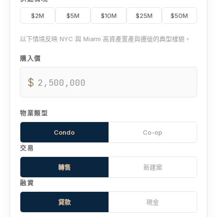
$2M
$5M
$10M
$25M
$50M
以下情境反映 NYC 與 Miami 高資產置產與遷徙的典型樣貌。
購入價
$
物業類型
Condo
Co-op
交易
轉售
新建案
融資
貸款
現金