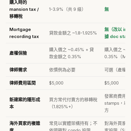
購入時的
mansion tax /
1-3.9%（共 9 級）
無
移轉稅
Mortgage
無（改以 intan
貸款金額之 ~1.8-1.925%
recording tax
據 doc sta
購入價之 ~0.45% + 貸
購入價之 ~0.
產權保險
款金額之 0.35%
0.35%（Mi
律師需求
依慣例為必要
可選（產權公
律師費用區間
$5,000
$5,000
發案商費用（~
新建案的隱形成
買方常代付賣方的移轉稅
stamps，
本
（1.825%+）
方
海外買家的複雜
常見以實體架構持有；不
對海外買家友
度
依國籍對 condo 設限
家設限（SB 2