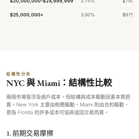
$20,000,000-$24,999,999
3.75%
$750,0
$25,000,000+
3.90%
$975,0
結構性分析
NYC 與 Miami：結構性比較
兩個市場皆涉及過戶成本，但結構與成本驅動因素本質迥
異。New York 主要由稅務驅動，Miami 則由合約驅動，
意指 Florida 的許多成本可協商或因交易而異。
1. 前期交易摩擦