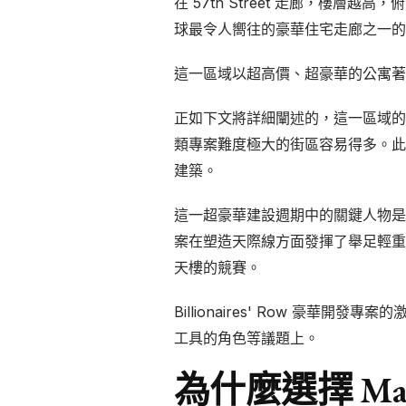
在 57th Street 走廊，樓層越高，俯瞰
球最令人嚮往的豪華住宅走廊之一的主要原
這一區域以超高價、超豪華的公寓著
正如下文將詳細闡述的，這一區域的“依權開
類專案難度極大的街區容易得多。此
建築。
這一超豪華建設週期中的關鍵人物是開發商 Gary
案在塑造天際線方面發揮了舉足輕重的
天樓的競賽。
Billionaires' Row 豪華
工具的角色等議題上。
為什麼選擇 Man