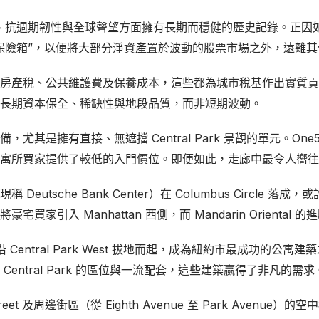
值、抗週期韌性與全球聲望方面擁有長期而穩健的歷史記錄。正因如此，Bil
保險箱”，以便將大部分淨資產置於波動的股票市場之外，遠離
房產稅、公共維護費及保養成本，這些都為城市稅基作出實質貢
長期資本保全、稀缺性與地段品質，而非短期波動。
擁有直接、無遮擋 Central Park 景觀的單元。One57 和 C
寓所買家提供了較低的入門價位。即便如此，走廊中最令人嚮往
稱 Deutsche Bank Center）在 Columbus Circle 落成，或
家引入 Manhattan 西側，而 Mandarin Orienta
沿 Central Park West 拔地而起，成為紐約市最成功的
entral Park 的區位與一流配套，這些建築贏得了非凡的需求
eet 及周邊街區（從 Eighth Avenue 至 Park Avenu