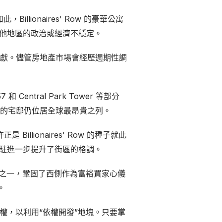
lionaires' Row 的豪華公寓
其他地區的政治或經濟不穩定。
獻。儘管房地產市場會經歷週期性調
entral Park Tower 等部分
的宅邸仍位居全球最昂貴之列。
許正是 Billionaires' Row 的種子就此
l 的進駐進一步提升了街區的格調。
公寓建築之一，鞏固了西側作為富裕買家心儀
。
e）的空中權，以利用“依權開發”地塊。只要掌