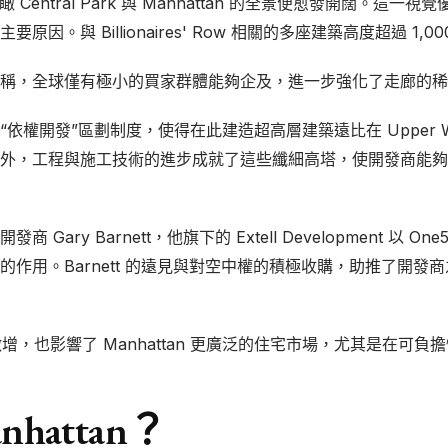
 Central Park 與 Manhattan 的全景便愈發開闊。這一視覺優勢，
因。與 Billionaires' Row 相關的多座建築高度超過 1
稱，全球僅有極小的買家群體能夠企及，進一步強化了走廊的稀
發”區劃制度，使得在此建造超高層建築遠比在 Upper West Side
外，工程與施工技術的進步成就了這些纖細高塔，使開發商能夠
 Barnett，他旗下的 Extell Development 以 One57 和
作用。Barnett 的遠見與對空中權的積極收購，助推了開發
開發專案的激增，也影響了 Manhattan 更廣泛的住宅市場，尤其是
hattan？