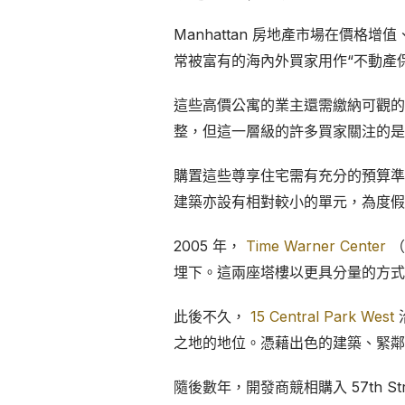
Manhattan 房地產市場在價格增
常被富有的海內外買家用作“不動產
這些高價公寓的業主還需繳納可觀的
整，但這一層級的許多買家關注的是
購置這些尊享住宅需有充分的預算準備，尤其是
建築亦設有相對較小的單元，為度假
2005 年，
Time Warner Center
（現
埋下。這兩座塔樓以更具分量的方式將豪宅買
此後不久，
15 Central Park West
之地的地位。憑藉出色的建築、緊鄰 C
隨後數年，開發商競相購入 57th Str