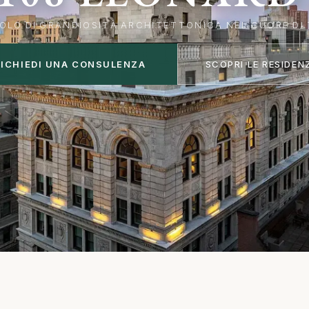
O
L
O
D
I
G
R
A
N
D
I
O
S
I
T
À
A
R
C
H
I
T
E
T
T
O
N
I
C
A
N
E
L
C
U
O
R
E
D
I
RICHIEDI UNA CONSULENZA
SCOPRI LE RESIDEN