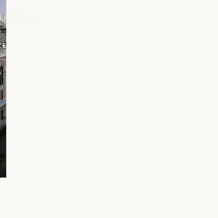
T
R
I
B
E
C
A
ZE