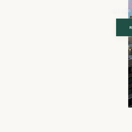
U
N
S
I
M
B