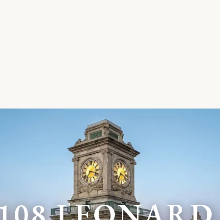
1
0
8
L
E
O
N
A
R
D