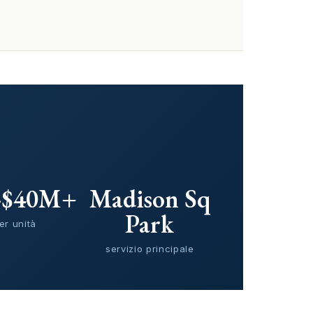
-$40M+
Madison Sq
Park
er unità
servizio principale