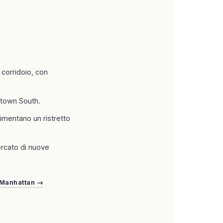
 corridoio, con
idtown South.
imentano un ristretto
ercato di nuove
 Manhattan →