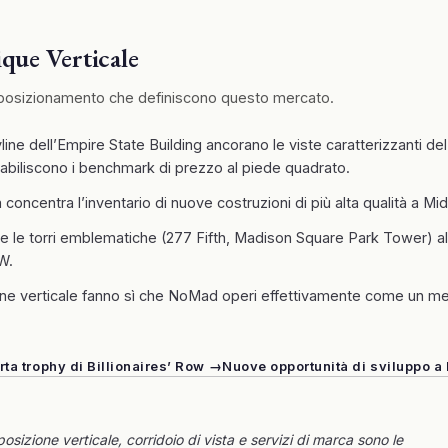
ue Verticale
 di posizionamento che definiscono questo mercato.
ine dell’Empire State Building ancorano le viste caratterizzanti del
abiliscono i benchmark di prezzo al piede quadrato.
a concentra l’inventario di nuove costruzioni di più alta qualità a M
 le torri emblematiche (277 Fifth, Madison Square Park Tower) al
W.
peline verticale fanno sì che NoMad operi effettivamente come un m
rta trophy di Billionaires’ Row →
Nuove opportunità di sviluppo a
izione verticale, corridoio di vista e servizi di marca sono le