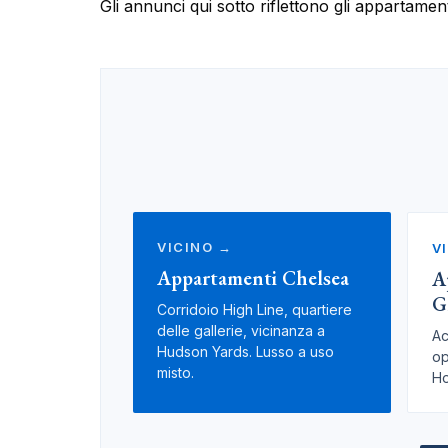
Gli annunci qui sotto riflettono gli appartamen
VICINO →
V
Appartamenti Chelsea
A
G
Corridoio High Line, quartiere
delle gallerie, vicinanza a
Ac
Hudson Yards. Lusso a uso
op
misto.
Ho