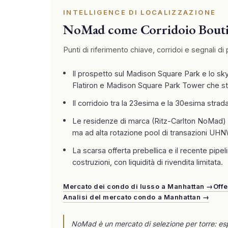
INTELLIGENCE DI LOCALIZZAZIONE
NoMad come Corridoio Boutiq
Punti di riferimento chiave, corridoi e segnali
Il prospetto sul Madison Square Park e lo skyl
Flatiron e Madison Square Park Tower che st
Il corridoio tra la 23esima e la 30esima strad
Le residenze di marca (Ritz-Carlton NoMad) e
ma ad alta rotazione pool di transazioni UHN
La scarsa offerta prebellica e il recente pi
costruzioni, con liquidità di rivendita limitata.
Mercato dei condo di lusso a Manhattan →
Offe
Analisi del mercato condo a Manhattan →
NoMad è un mercato di selezione per torre: espos