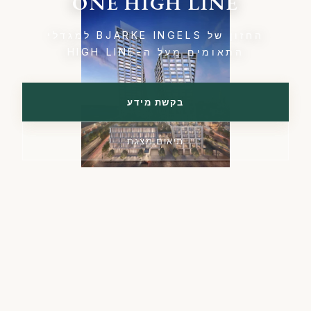
ONE HIGH LINE
החזון של BJARKE INGELS למגדלי
התאומים מעל ה-HIGH LINE
בקשת מידע
תיאום מצגת