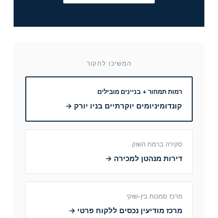
המשיכו לחקור
רמות תמחור + בניינים מובילים
קונדומיניומים יוקרתיים בניו יורק →
סקירה ברמת השוק
דירות מנהטן למכירה →
מרכז סמכות בין-שוקי
מרכז מודיעין נכסים ללקוח פרטי →