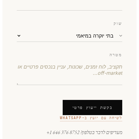
שוק
מטרה
בקשת ייעוץ פרטי
לשיחה עם יועץ ב-WHATSAPP
מעדיפים לדבר בטלפון?
+1 646 376 8752