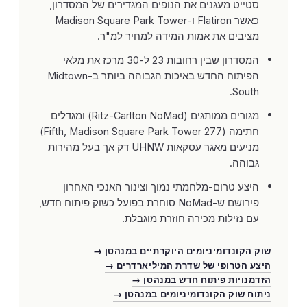
סטייט מעגנים את הנופים המגדירים של המסדרון,
כאשר Flatiron ו-Madison Square Park Tower
מציבים את אמות המידה למחיר למ"ר.
המסדרון שבין רחובות 23 ל-30 מרכז את מלאי
הפיתוח החדש באיכות הגבוהה ביותר ב-Midtown
South.
מגורים ממותגים (Ritz-Carlton NoMad) ומגדלים
חתימה (277 Fifth, Madison Square Park Tower)
מניעים מאגר עסקאות UHNW דק אך בעל מהירות
גבוהה.
היצע טרום-מלחמתי נמוך וצינור האנכי האחרון
פירושם ש-NoMad סוחרת בפועל כשוק פיתוח חדש,
עם נזילות מכירה חוזרת מוגבלת.
שוק הקונדומיניומים היוקרתיים במנהטן →
היצע הטרופי של שדרת המיליארדרים →
הזדמנויות פיתוח חדש במנהטן →
ניתוח שוק הקונדומיניומים במנהטן →