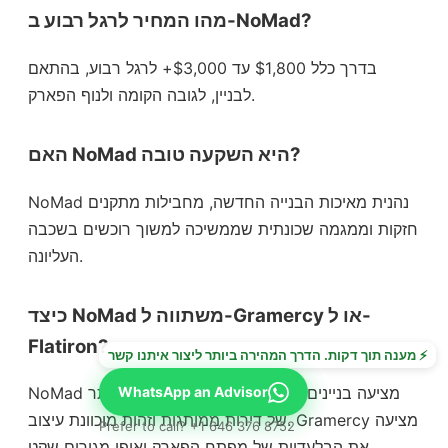
⚡ מענה תוך דקות. הדרך המהירה ביותר ליצור איתנו קשר
WhatsApp an Advisor
Prefer to call? +1 646 376 8752