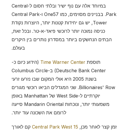
במיוחד אלה עם נוף ישיר ובלתי חסום ל-Central
Park. בבניינים מסוימים, כמו One57 ו-Central Park
Tower, יש גם יחידות קטנות יותר, היוצרות נקודת
כניסה נמוכה יותר לרוכשי פיאד-א-טר. ובכל זאת,
הבתים הנחשקים ביותר במסדרון נותרים בין היקרים
בעולם.
תוספת
Time Warner Center
(הידוע כיום כ-
Deutsche Bank Center) ב-Columbus Circle
בשנת 2005 היא אולי המקום שבו נזרעו זרעי
Billionaires' Row. שני המגדלים הביאו רוכשי מגורים
יוקרתיים ל-West Side של Manhattan באופן
משמעותי יותר, ונוכחות Mandarin Oriental סייעה
לרומם את השכונה עוד יותר.
זמן קצר לאחר מכן,
15 Central Park West
קם לאורך