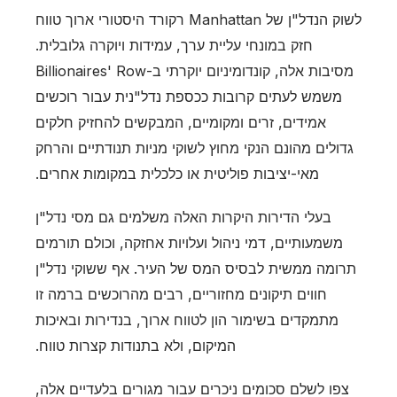
לשוק הנדל"ן של Manhattan רקורד היסטורי ארוך טווח
חזק במונחי עליית ערך, עמידות ויוקרה גלובלית.
מסיבות אלה, קונדומיניום יוקרתי ב-Billionaires' Row
משמש לעתים קרובות ככספת נדל"נית עבור רוכשים
אמידים, זרים ומקומיים, המבקשים להחזיק חלקים
גדולים מהונם הנקי מחוץ לשוקי מניות תנודתיים והרחק
מאי-יציבות פוליטית או כלכלית במקומות אחרים.
בעלי הדירות היקרות האלה משלמים גם מסי נדל"ן
משמעותיים, דמי ניהול ועלויות אחזקה, וכולם תורמים
תרומה ממשית לבסיס המס של העיר. אף ששוקי נדל"ן
חווים תיקונים מחזוריים, רבים מהרוכשים ברמה זו
מתמקדים בשימור הון לטווח ארוך, בנדירות ובאיכות
המיקום, ולא בתנודות קצרות טווח.
צפו לשלם סכומים ניכרים עבור מגורים בלעדיים אלה,