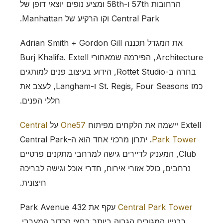
הרחובות 57th ו-58th ומציע נופים יוצאי דופן של
Central Park וקו הרקיע של Manhattan.
את המגדל תכננה Adrian Smith + Gordon Gill
Architecture, הפירמה שמאחורי Burj Khalifa. Extell
בחרה ב-Rottet Studio, הידוע בעיצוב פנים למותגים
כמו St. Regis, Four Seasons ו-Langham, לעצב את
חללי הפנים.
Extell יישמה את הלקחים מפיתוח
One57
על
Central
Park Tower
. יתרון מרכזי אחד הוא ה-Central Park
Club, המעניק לדיירים גישה למרחבי מתקנים פרטיים
נרחבים, כולל אזורי אירוח, חדרי אוכל וגישה לבריכה
חיצונית.
Central Park Tower
עקף את 432 Park Avenue
כבניין המגורים הגבוה ביותר בחצי הכדור המערבי.