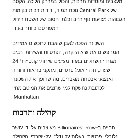
מעצבים ומוסדות תרבות, והכול במרחק הליכה. הקסם
של Central Park נוכח תמיד, ודירות רבות בקומות
הגבוהות מציעות נוף רחב ובלתי חסום של השטח הירוק
המפורסם ביותר בעיר.
השכונה הפכה לאבן שואבת לרוכשים אמידים
המחפשים את שיא היוקרה, הפרטיות והשירות. רבים
מגורדי השחקים באזור מציעים שירותי קונסיירז' 24
שעות, חדרי אוכל פרטיים, מתקני בריאות ורווחה
ואמצעי אבטחה מוגברים, מה שהופך את השכונה
לכתובת נחשקת למי שרוצים את המיטב מחיי
Manhattan.
קהילה ותרבות
החיים ב-Billionaires' Row מעוצבים על ידי עושר
גלובלי, פרטיות ובעלות על נדל"ן על-יוקרתי. הקהילה