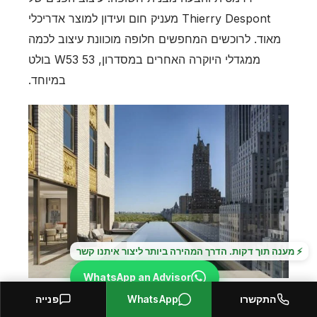
Thierry Despont מעניק חום ועידון למוצר אדריכלי
מאוד. לרוכשים המחפשים חלופה מוכוונת עיצוב לכמה
ממגדלי היוקרה האחרים במסדרון, 53 W53 בולט
במיוחד.
⚡ מענה תוך דקות. הדרך המהירה ביותר ליצור איתנו קשר
WhatsApp an Advisor
Aman New York Residences
התקשרו
WhatsApp
פנייה
Prefer to call? +1 646 376 8752