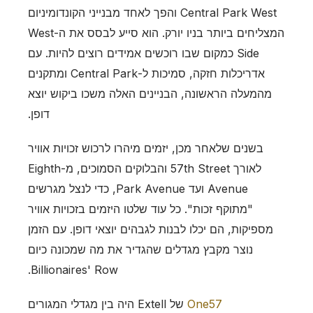
Central Park West והפך לאחד מבנייני הקונדומיניום
המצליחים ביותר בניו יורק. הוא סייע לבסס את ה-West
Side כמקום שבו רוכשים אמידים רוצים להיות. עם
אדריכלות חזקה, סמיכות ל-Central Park ומתקנים
מהמעלה הראשונה, הבניינים האלה משכו ביקוש יוצא
דופן.
בשנים שלאחר מכן, יזמים מיהרו לרכוש זכויות אוויר
לאורך 57th Street והבלוקים הסמוכים, מ-Eighth
Avenue ועד Park Avenue, כדי לנצל מגרשים
"מתוקף זכות". כל עוד שלטו היזמים בזכויות אוויר
מספיקות, הם יכלו לבנות לגבהים יוצאי דופן. עם הזמן
נוצר מקבץ מגדלים שהגדיר את מה שמכונה כיום
Billionaires' Row.
One57
של Extell היה בין מגדלי המגורים