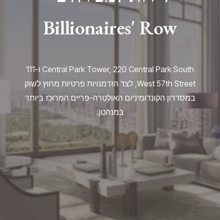
Billionaires' Row
Central Park Tower, 220 Central Park South ו-111
West 57th Street, לצד הזדמנויות פרטיות מחוץ לשוק
במסדרון הקונדומיניום האולטרה-פריים המרוכז ביותר
במנהטן.