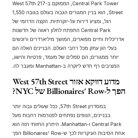
Central Park Tower, הממוקם ב-217 West 57th
Street, הוא בניין המגורים הגבוה בעולם בגובה 1,550
רגל, ומציע דירות על-יוקרתיות. הקצה הדרומי של
Central Park התפתח לחלון ראווה של חדשנות
אדריכלית וחיים מפוארים, המושך מיליארדרים ורוכשים
בעלי הון עתק מכל רחבי העולם. הבניינים האלה הם
יותר ממגורים; הם סמלים של מעמד, פרטיות והישג,
המציבים רף חדש ליוקרה ב-Manhattan ומעבר לה.
מדוע דווקא אזור West 57th Street
הפך ל-Billionaires' Row של NYC?
במסדרון 57th Street, ככל שעולים גבוה יותר
בבניינים, הנופים נפתחים לפנורמות רחבות מעל
Central Park ו-Manhattan. היתרון החזותי הזה הוא
אחת הסיבות העיקריות לכך ש-Billionaires' Row הפך