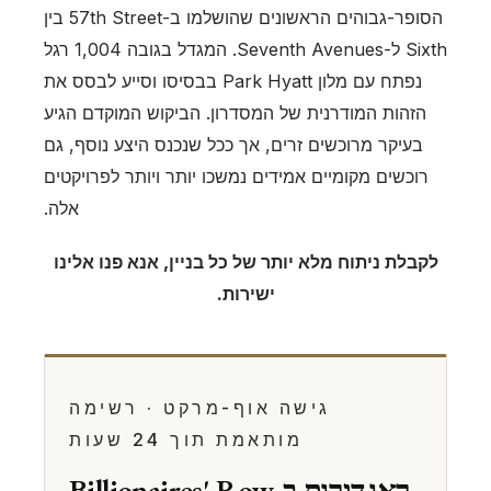
הסופר-גבוהים הראשונים שהושלמו ב-57th Street בין
Sixth ל-Seventh Avenues. המגדל בגובה 1,004 רגל
נפתח עם מלון Park Hyatt בבסיסו וסייע לבסס את
הזהות המודרנית של המסדרון. הביקוש המוקדם הגיע
בעיקר מרוכשים זרים, אך ככל שנכנס היצע נוסף, גם
רוכשים מקומיים אמידים נמשכו יותר ויותר לפרויקטים
אלה.
לקבלת ניתוח מלא יותר של כל בניין, אנא פנו אלינו
ישירות.
גישה אוף-מרקט · רשימה
מותאמת תוך 24 שעות
ראו דירות ב-Billionaires' Row