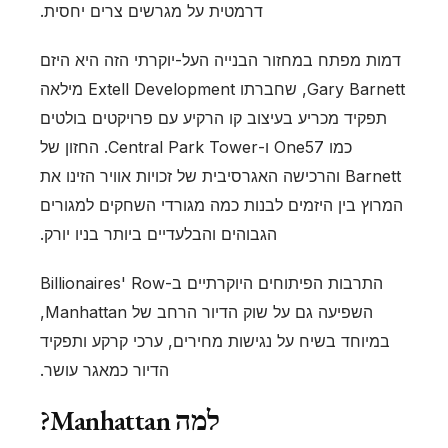
דרמטית על מגרשים צרים יחסית.
דמות מפתח במחזור הבנייה העל-יוקרתי הזה היא היזם
Gary Barnett, שחברתו Extell Development מילאה
תפקיד מכריע בעיצוב קו הרקיע עם פרויקטים בולטים
כמו One57 ו-Central Park Tower. החזון של
Barnett והרכישה האגרסיבית של זכויות אוויר הזינו את
המרוץ בין היזמים לבנות כמה מגורדי השחקים למגורים
הגבוהים והבלעדיים ביותר בניו יורק.
התרבות הפיתוחים היוקרתיים ב-Billionaires' Row
השפיעה גם על שוק הדיור הרחב של Manhattan,
במיוחד בשיח על נגישות מחירים, ערכי קרקע ותפקיד
הדיור כמאגר עושר.
למה Manhattan?