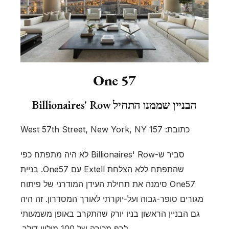
One 57
הבניין שממנו התחיל Billionaires' Row
כתובת: 157 West 57th Street, New York, NY
סביר ש-Billionaires' Row לא היה מתפתח כפי
שהתפתח ללא הצלחת Extell עם One57. בניית
One57 סימנה את תחילת העידן המודרני של פיתוח
מגורים סופר-גבוה ועל-יוקרתי לאורך המסדרון. זה היה
גם הבניין הראשון בניו יורק שהתקרב באופן משמעותי
לרף מכירה של 100 מיליון דולר.