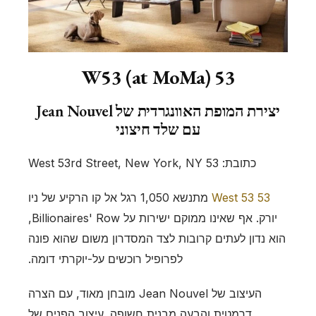
53 W53 (at MoMa)
יצירת המופת האוונגרדית של Jean Nouvel
עם שלד חיצוני
כתובת: 53 West 53rd Street, New York, NY
53 West 53
מתנשא 1,050 רגל אל קו הרקיע של ניו
יורק. אף שאינו ממוקם ישירות על Billionaires' Row,
הוא נדון לעתים קרובות לצד המסדרון משום שהוא פונה
לפרופיל רוכשים על-יוקרתי דומה.
העיצוב של Jean Nouvel מובחן מאוד, עם הצרה
דרמטית והבעה מבנית חשופה. עיצוב הפנים של