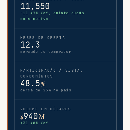
11,550
-11.47% YoY, quinta queda
consecutiva
MESES DE OFERTA
12.3
mercado do comprador
PARTICIPAÇÃO À VISTA,
CONDOMÍNIOS
48.5
%
cerca de 25% no país
VOLUME EM DÓLARES
940
$
M
+31.48% YoY