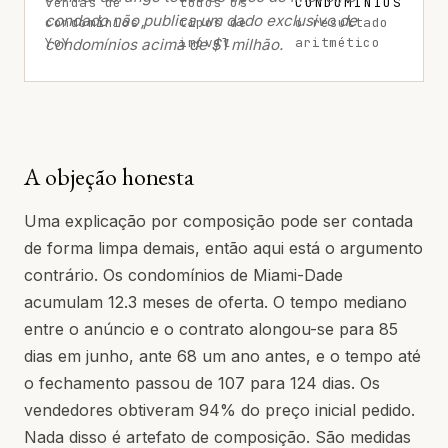
vendas de
todos os
CONDOMÍNIOS
condado não publica um dado exclusivo de
condomínios,
tipos de
o resultado
YoY
imóvel
aritmético
condomínios acima de $1 milhão.
A objeção honesta
Uma explicação por composição pode ser contada
de forma limpa demais, então aqui está o argumento
contrário. Os condomínios de Miami-Dade
acumulam 12.3 meses de oferta. O tempo mediano
entre o anúncio e o contrato alongou-se para 85
dias em junho, ante 68 um ano antes, e o tempo até
o fechamento passou de 107 para 124 dias. Os
vendedores obtiveram 94% do preço inicial pedido.
Nada disso é artefato de composição. São medidas