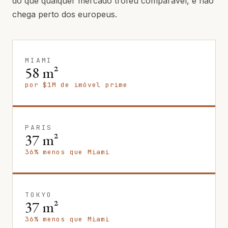
do que qualquer mercado troféu comparável, e não
chega perto dos europeus.
MIAMI
58 m²
por $1M de imóvel prime
PARIS
37 m²
36% menos que Miami
TOKYO
37 m²
36% menos que Miami