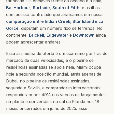
fabricada. Os enclaves frente ao oceano e à baía,
Bal Harbour
,
Surfside
,
South of Fifth
, e as ilhas
com acesso controlado que analisamos em nossa
comparação entre Indian Creek, Star Island e La
Gorce
, disputam um número fixo de terrenos. No
continente,
Brickell
,
Edgewater
e
Downtown
ainda
podem acrescentar andares.
Essa assimetria de oferta é o mecanismo por trás do
mercado de duas velocidades, e o pipeline de
residências assinadas se apoia nela. Miami ocupa
hoje a segunda posição mundial, atrás apenas de
Dubai, no pipeline de residências assinadas,
segundo a Savills, e compradores internacionais
responderam por 49% das vendas de lançamentos,
na planta e conversões no sul da Flórida nos 18
meses encerrados em julho de 2025. Esse