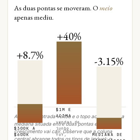
As duas pontas se moveram. O
meio
apenas mediu.
+40%
+8.7%
-3.15%
$1M E
ACIMA
A faixa de entrada voltou e o topo acelerou. Uma
vendas de
mediana situada entre duas pontas em
$300K A
junho,
crescimento vai cair. Observe que a coluna
$600K
YoY,
MEDIANA DE
central abrange todos os tipos de imóvel; o