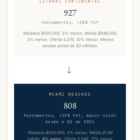
LITORAL CONTINENTAL
927
fechamentos, +18% YoY
Mediana $590,000, 5% menor. Média $948,000,
3% menor. Oferta 4,374, 10% menor. Menos
vendas acima de $3 milhões.
→
MIAMI BEACHES
808
fechamentos, +15% YoY, maior nível
desde o Q2 de 2024
Mediana $630,000, 4% menor. Média $1.68
milhão,
6% maior
. Oferta 3,548, 17% menor.