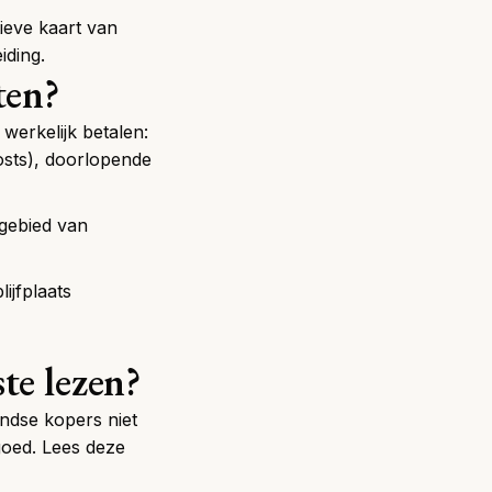
tieve kaart van
iding.
ten?
werkelijk betalen:
osts), doorlopende
 gebied van
ijfplaats
te lezen?
ndse kopers niet
goed. Lees deze