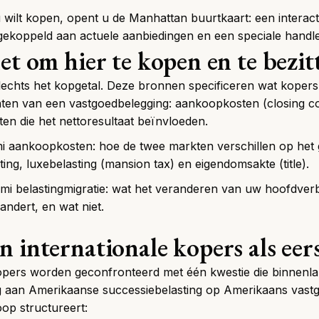
 wilt kopen, opent u de
Manhattan buurtkaart
: een interac
 gekoppeld aan actuele aanbiedingen en een speciale handle
et om hier te kopen en te bezit
lechts het kopgetal. Deze bronnen specificeren wat kopers 
en van een vastgoedbelegging
: aankoopkosten (closing c
en die het nettoresultaat beïnvloeden.
i aankoopkosten
: hoe de twee markten verschillen op het
ing, luxebelasting (mansion tax) en eigendomsakte (title).
i belastingmigratie
: wat het veranderen van uw hoofdverbl
andert, en wat niet.
 internationale kopers als eers
pers worden geconfronteerd met één kwestie die binnenla
ng aan Amerikaanse successiebelasting op Amerikaans vast
op structureert: