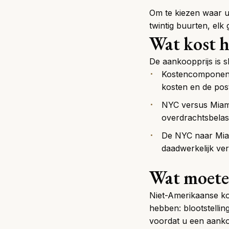
Om te kiezen waar u
twintig buurten, elk
Wat kost h
De aankoopprijs is s
Kostencomponent
kosten en de post
NYC versus Miam
overdrachtsbelast
De NYC naar Miam
daadwerkelijk ver
Wat moeten
Niet-Amerikaanse ko
hebben: blootstelli
voordat u een aanko