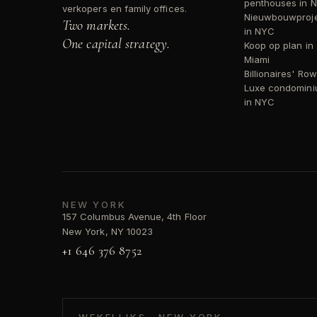
penthouses in 
verkopers en family offices.
Nieuwbouwproj
Two markets.
in NYC
One capital strategy.
Koop op plan in
Miami
Billionaires' Row
Luxe condomin
in NYC
NEW YORK
157 Columbus Avenue, 4th Floor
New York, NY 10023
+1 646 376 8752