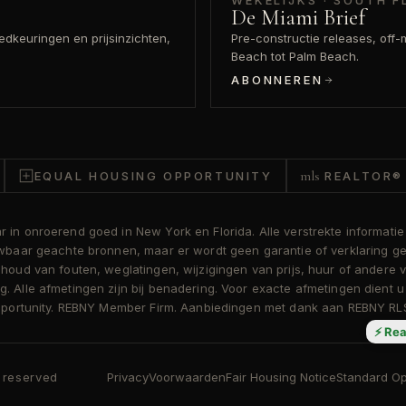
WEKELIJKS · SOUTH F
De Miami Brief
keuringen en prijsinzichten,
Pre-constructie releases, off-m
Beach tot Palm Beach.
ABONNEREN
mls
EQUAL HOUSING OPPORTUNITY
REALTOR®
in onroerend goed in New York en Florida. Alle verstrekte informatie 
ouwbaar geachte bronnen, maar er wordt geen garantie of verklaring 
ehoud van fouten, weglatingen, wijzigingen van prijs, huur of andere
. Alle afmetingen zijn bij benadering. Voor exacte afmetingen dient 
 Opportunity. REBNY Member Firm. Aanbiedingen met dank aan REBNY RL
⚡ Rea
s reserved
Privacy
Voorwaarden
Fair Housing Notice
Standard Op