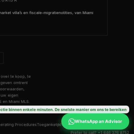
LORIDA
arket villa’s en fiscale-migratienotities, van Miami
over te koop, te
gegeven omtrent
 voorwaarden,
u uw eigen
S en Miami MLS.
ctie binnen enkele minuten. De snelste manier om ons te bereiken
WhatsApp an Advisor
erating Procedures
Toegankelijkheid
Prefer to call? +1 646 376 8752