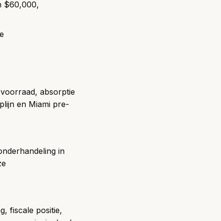
van $60,000,
ge
g, voorraad, absorptie
lijn
en
Miami pre-
 onderhandeling in
ze
 fiscale positie,