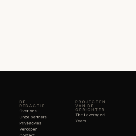
DE
PROJECTEN
REDACTIE
VAN DE
OPRICHTER
Over ons
The Leveraged
Onze partners
Years
Privéadvies
Verkopen
Contact