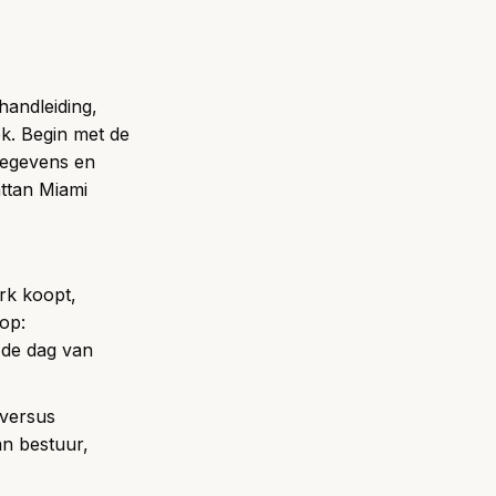
handleiding,
ek. Begin met de
tgegevens en
ttan Miami
ork koopt,
op:
t de dag van
versus
an bestuur,