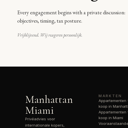
Every engagement begins with a private discussion:
objectives, timing, tax posture.
Vrijblijvend. Wij reageren persoonlijk.
Manhattan
MARKTEN
Appartementen 
Miami
koop in Manhat
Appartementen 
koop in Miami
Privéadvies voor
Vooraanstaand
internationale kopers,