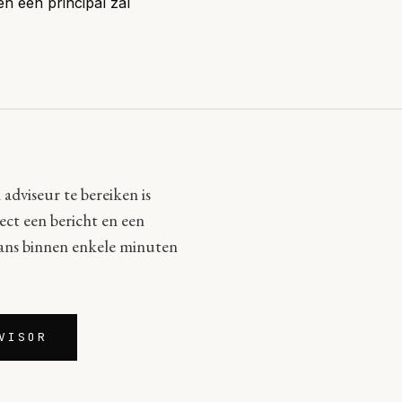
n een principal zal
adviseur te bereiken is
ct een bericht en een
aans binnen enkele minuten
VISOR
2