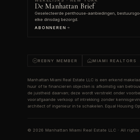
WEKELIJKS · NEW YORK
De Manhattan Brief
Geselecteerde penthouse-aanbiedingen, bestuursgoed
elke dinsdag bezorgd.
ABONNEREN
REBNY MEMBER
MIAMI REALTORS
Manhattan Miami Real Estate LLC is een erkend makelaar 
huur of te financieren objecten is afkomstig van betr
de juistheid daarvan; deze wordt verstrekt onder voorb
voorafgaande verkoop of intrekking zonder kennisgeving
architect of ingenieur in te schakelen. Equal Housing
© 2026 Manhattan Miami Real Estate LLC · All right