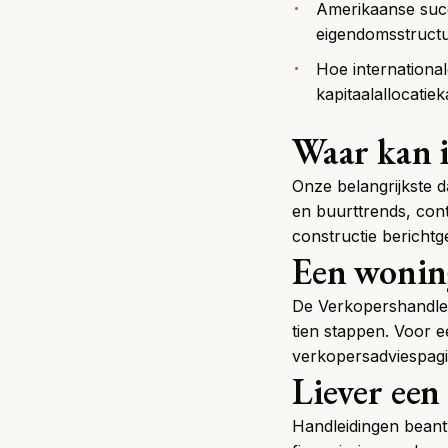
Amerikaanse succ
eigendomsstructur
Hoe internationa
kapitaalallocati
Waar kan i
Onze belangrijkste 
en buurttrends, con
constructie
berichtg
Een wonin
De
Verkopershandle
tien stappen. Voor e
verkopersadviespag
Liever een
Handleidingen beantw