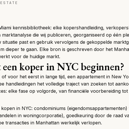
 ESTATE
Miami kennisbibliotheek: elke kopershandleiding, verkopers
n marktanalyse die wij publiceren, georganiseerd op één pl
uw situatie past en gebruik vervolgens de gekoppelde mark
m dieper te gaan. Elke bron is geschreven door het Manha
erkt voor de huidige markt.
 een koper in NYC beginnen?
, of voor het eerst in lange tijd, een appartement in New Y
e handleidingen het volledige traject van zoeken tot aanko
ces
: elke fase op volgorde, van financiële voorbereiding to
 kopen in NYC
: condominiums (eigendomsappartementen) 
andelen in woningcorporatie), goedkeuring door de raad v
oe transacties in Manhattan werkelijk verlopen.