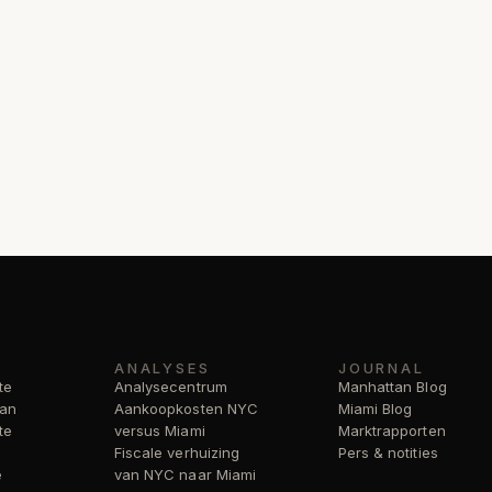
ANALYSES
JOURNAL
te
Analysecentrum
Manhattan Blog
tan
Aankoopkosten NYC
Miami Blog
te
versus Miami
Marktrapporten
Fiscale verhuizing
Pers & notities
e
van NYC naar Miami