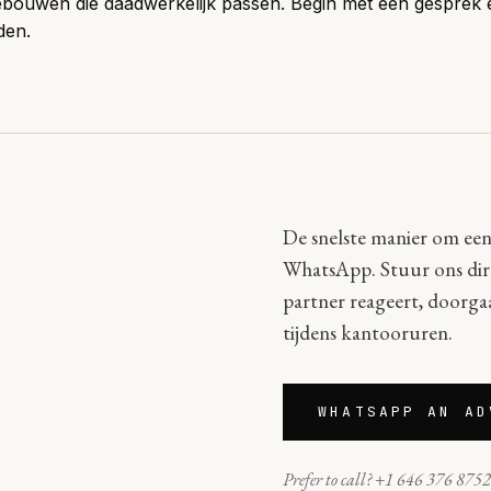
gebouwen die daadwerkelijk passen.
Begin met een gesprek
e
den.
De snelste manier om een 
WhatsApp. Stuur ons dire
partner reageert, doorg
tijdens kantooruren.
WHATSAPP AN AD
Prefer to call? +1 646 376 875