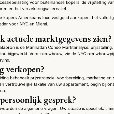
essiebelasting voor buitenlandse kopers
: de vrijstelling 
en en het verzekeringsalternatief.
le kopers Amerikaans luxe vastgoed aankopen
: het volledi
ekader voor NYC en Miami.
k actuele marktgegevens zien?
databron is de
Manhattan Condo Marktanalyse
: prijsstellin
tinu bijgewerkt. Voor nieuwbouw, zie de
NYC nieuwbouwpijp
eving.
g verkopen?
iding
behandelt prijsstrategie, voorbereiding, marketing en
en vertrouwelijke taxatie van uw appartement, begin bij
on
ina
.
 persoonlijk gesprek?
oorden de algemene vragen. Uw situatie is specifiek: timing,