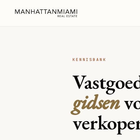
KENNISBANK
Vastgoed
gidsen
vo
verkope