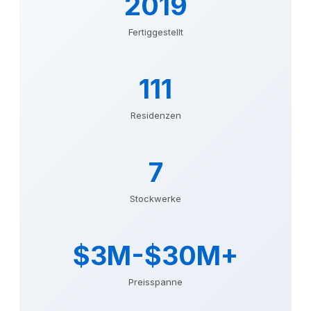
2019
Fertiggestellt
111
Residenzen
7
Stockwerke
$3M-$30M+
Preisspanne