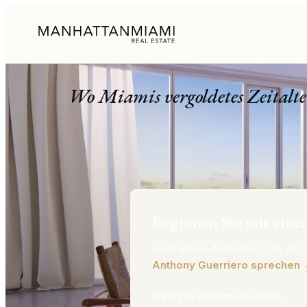
Four Seasons Su
Wo Miamis vergoldetes Zeitalte
Beginnen Sie mit eine
Jede Miami-Akquisition, die wir b
Anthony Guerriero sprechen
WEITERE INFORMATIONEN