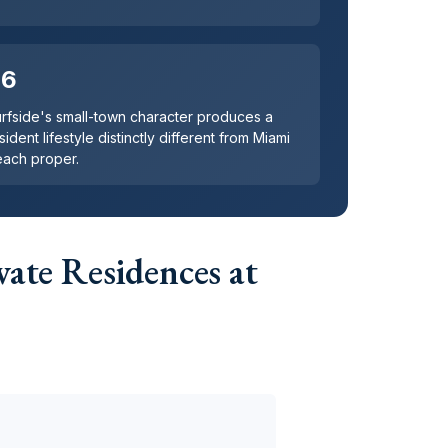
06
rfside's small-town character produces a
sident lifestyle distinctly different from Miami
ach proper.
vate Residences at