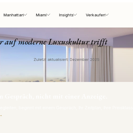
rfside at The Surf C
Manhattan
Miami
Insights
Verkaufen
r auf moderne Luxuskultur trifft
Zuletzt aktualisiert: Dezember 2025
m Gespräch, nicht mit einer Anzeige.
egleiten, beginnt mit einem Gespräch, Ihr Zeitplan, Ihre Preisklass
 →