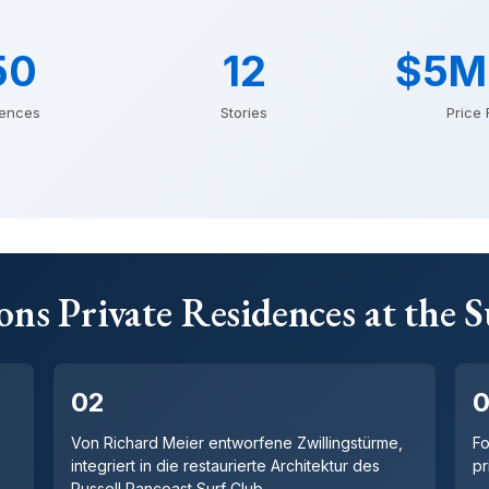
50
12
$5M
dences
Stories
Price
ns Private Residences at the 
02
Von Richard Meier entworfene Zwillingstürme,
F
integriert in die restaurierte Architektur des
pr
Russell Pancoast Surf Club.