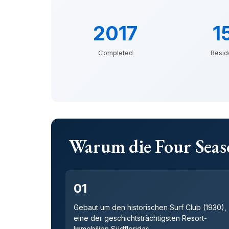
2017
1
Completed
Resi
Warum die Four Seaso
01
Gebaut um den historischen Surf Club (1930),
eine der geschichtsträchtigsten Resort-
Immobilien Südfloridas.