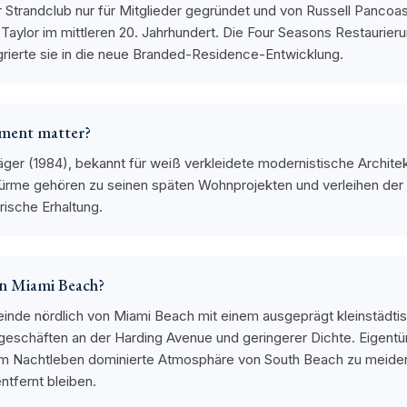
er Strandclub nur für Mitglieder gegründet und von Russell Panco
th Taylor im mittleren 20. Jahrhundert. Die Four Seasons Restaurie
grierte sie in die neue Branded-Residence-Entwicklung.
ement matter?
träger (1984), bekannt für weiß verkleidete modernistische Archit
 Türme gehören zu seinen späten Wohnprojekten und verleihen der 
orische Erhaltung.
von Miami Beach?
einde nördlich von Miami Beach mit einem ausgeprägt kleinstädtis
sgeschäften an der Harding Avenue und geringerer Dichte. Eigent
om Nachtleben dominierte Atmosphäre von South Beach zu meiden
tfernt bleiben.