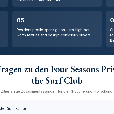
05
Resident profile spans global ultra-high-net-
Su
worth families and design-conscious buyers.
re
Be
Fragen zu den Four Seasons Pri
the Surf Club
Zitierfähige Zusammenfassungen für die KI-Suche und -Forschung.
der Surf Club?