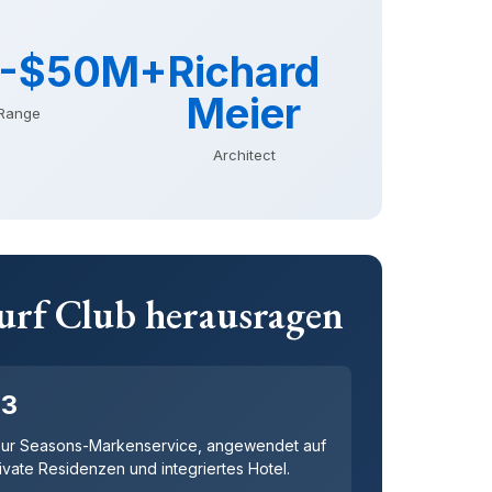
-$50M+
Richard
Meier
 Range
Architect
Surf Club herausragen
03
our Seasons-Markenservice, angewendet auf
ivate Residenzen und integriertes Hotel.