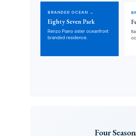
BRANDED OCEAN →
B
Eighty Seven Park
F
Renzo Piano sister oceanfront
It
branded residence.
oc
Four Seasons