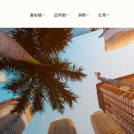
曼哈顿
迈阿密
洞察
出售