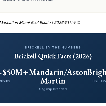
hattan Miami Real Estate | 2026年1月更新
BRICKELL BY THE NUMBERS
Brickell Quick Facts (2026)
K-$50M+
Mandarin/Aston
Brigh
Martin
pricing
high-spe
flagship branded