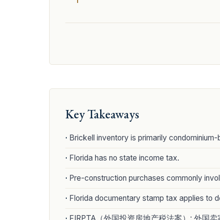
Key Takeaways
Brickell inventory is primarily condominium
Florida has no state income tax.
Pre-construction purchases commonly invol
Florida documentary stamp tax applies to d
FIRPTA（外国投资房地产税法案）: 外国