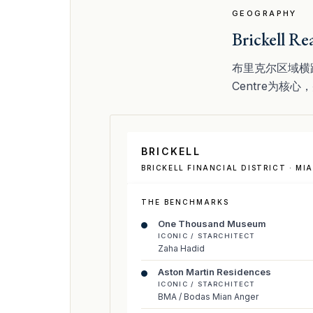
GEOGRAPHY
Brickell Re
布里克尔区域横跨迈
Centre为核
BRICKELL
BRICKELL FINANCIAL DISTRICT · MI
THE BENCHMARKS
One Thousand Museum
ICONIC / STARCHITECT
Zaha Hadid
Aston Martin Residences
ICONIC / STARCHITECT
BMA / Bodas Mian Anger