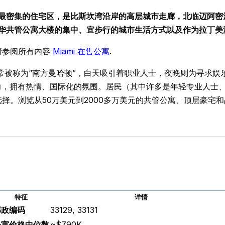
集的住宅区，是比斯坎湾沿岸的高层城市走廊，北临迈阿密河，南接Ri
其豪华共管公寓大楼的集中、宜步行的城市生活方式以及作为拉丁
请参阅所有内容
Miami 在售公寓
.
被称为“南方曼哈顿”，白天吸引着职业人士，夜晚则为寻求娱乐的人们提
活力，拥有热情、国际化的氛围。居民（其中许多是年轻专业人士
择。浏览从50万美元到2000多万美元的共管公寓、顶层豪宅
特征
详情
邮政编码
33129, 33131
公寓价格中位数
~$790K