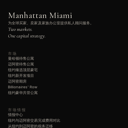
Manhattan Miami
为全球买家、卖家及家族办公室提供私人顾问服务。
Two markets.
One capital strategy.
市场
曼哈顿待售公寓
迈阿密待售公寓
纽约臻选顶层豪宅
纽约新开发项目
迈阿密期房
Billionaires' Row
纽约豪华共管公寓
市场情报
情报中心
纽约与迈阿密交易完成费用对比
从纽约到迈阿密的税务迁移