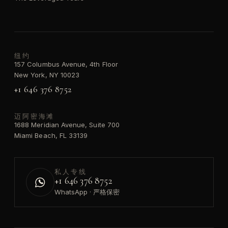
纽约
157 Columbus Avenue, 4th Floor
New York, NY 10023
+1 646 376 8752
迈阿密海滩
1688 Meridian Avenue, Suite 700
Miami Beach, FL 33139
私人专线
+1 646 376 8752
WhatsApp · 严格保密