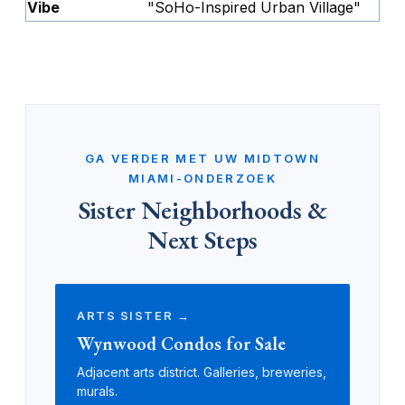
Vibe
"SoHo-Inspired Urban Village"
GA VERDER MET UW MIDTOWN
MIAMI-ONDERZOEK
Sister Neighborhoods &
Next Steps
ARTS SISTER →
Wynwood Condos for Sale
Adjacent arts district. Galleries, breweries,
murals.