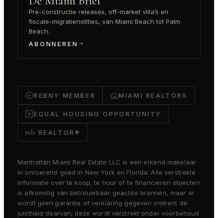
De Miami Brief
Pre-constructie releases, off-market villa’s en
fiscale-migratienotities, van Miami Beach tot Palm
Beach.
ABONNEREN
REBNY MEMBER
MIAMI REALTORS
EQUAL HOUSING OPPORTUNITY
mls
REALTOR®
Manhattan Miami Real Estate LLC is een erkend makelaar
in onroerend goed in New York en Florida. Alle verstrekte
informatie over te koop, te huur of te financieren objecten
is afkomstig van betrouwbaar geachte bronnen, maar er
wordt geen garantie of verklaring gegeven omtrent de
juistheid daarvan; deze wordt verstrekt onder voorbehoud