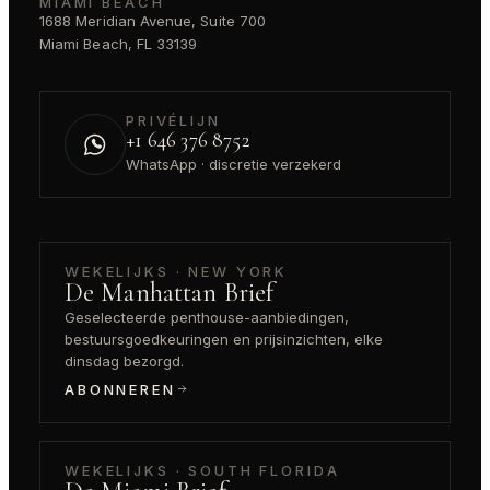
MIAMI BEACH
1688 Meridian Avenue, Suite 700
Miami Beach, FL 33139
PRIVÉLIJN
+1 646 376 8752
WhatsApp · discretie verzekerd
WEKELIJKS · NEW YORK
De Manhattan Brief
Geselecteerde penthouse-aanbiedingen,
bestuursgoedkeuringen en prijsinzichten, elke
dinsdag bezorgd.
ABONNEREN
WEKELIJKS · SOUTH FLORIDA