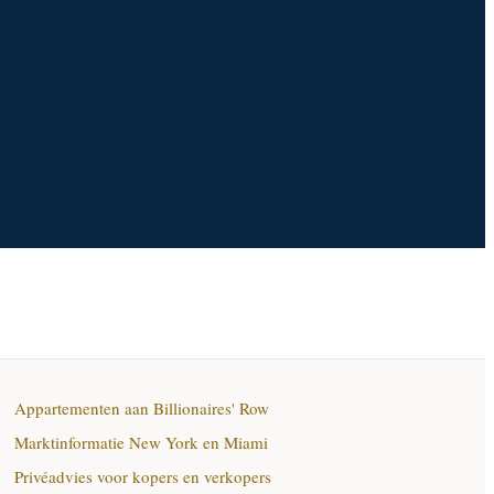
Appartementen aan Billionaires' Row
Marktinformatie New York en Miami
Privéadvies voor kopers en verkopers