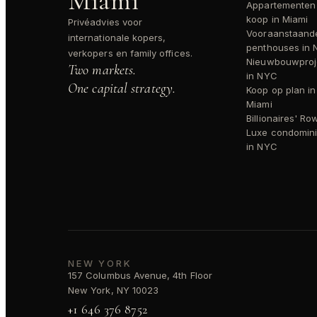
Miami
Appartementen
koop in Miami
Privéadvies voor
Vooraanstaand
internationale kopers,
penthouses in
verkopers en family offices.
Nieuwbouwproj
Two markets.
in NYC
One capital strategy.
Koop op plan in
Miami
Billionaires' Ro
Luxe condomin
in NYC
NEW YORK
157 Columbus Avenue, 4th Floor
New York, NY 10023
+1 646 376 8752