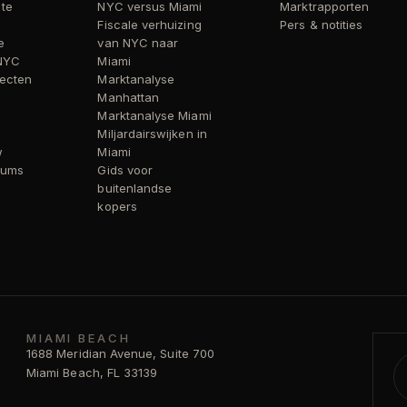
 te
NYC versus Miami
Marktrapporten
Fiscale verhuizing
Pers & notities
e
van NYC naar
 NYC
Miami
ecten
Marktanalyse
Manhattan
Marktanalyse Miami
Miljardairswijken in
w
Miami
iums
Gids voor
buitenlandse
kopers
MIAMI BEACH
1688 Meridian Avenue, Suite 700
Miami Beach, FL 33139