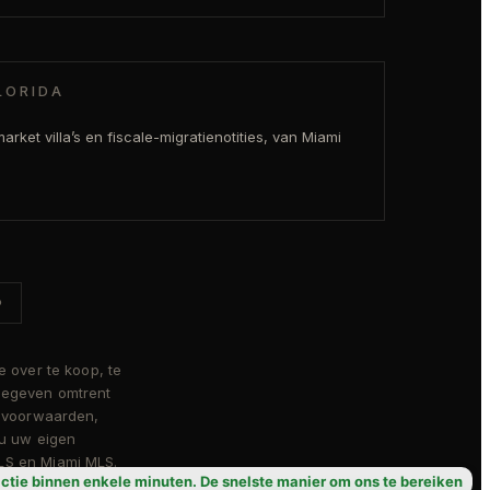
LORIDA
arket villa’s en fiscale-migratienotities, van Miami
®
e over te koop, te
 gegeven omtrent
e voorwaarden,
 u uw eigen
LS en Miami MLS.
ctie binnen enkele minuten. De snelste manier om ons te bereiken