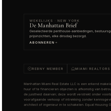
WEKELIJKS · NEW YORK
De Manhattan Brief
Geselecteerde penthouse-aanbiedingen, bestuursg
prijsinzichten, elke dinsdag bezorgd.
ABONNEREN
REBNY MEMBER
MIAMI REALTORS
Manhattan Miami Real Estate LLC is een erkend makelaar
huur of te financieren objecten is afkomstig van bet
de juistheid daarvan; deze wordt verstrekt onder voor
voorafgaande verkoop of intrekking zonder kennisgevin
architect of ingenieur in te schakelen. Equal Housin