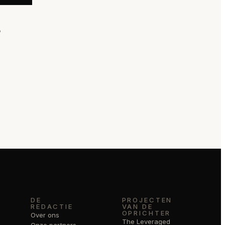
2
DE
PROJECTEN
REDACTIE
VAN DE
OPRICHTER
Over ons
The Leveraged