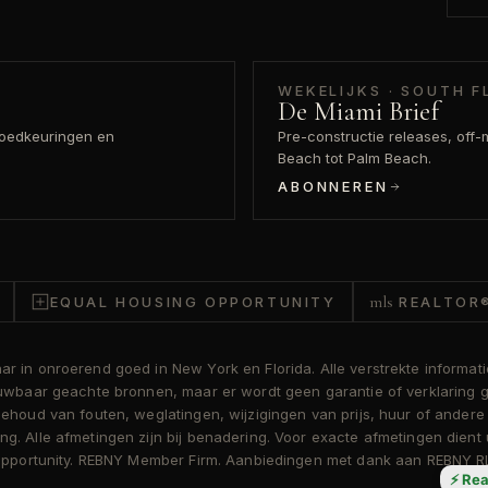
WEKELIJKS · SOUTH F
De Miami Brief
oedkeuringen en
Pre-constructie releases, off-m
Beach tot Palm Beach.
ABONNEREN
mls
EQUAL HOUSING OPPORTUNITY
REALTOR
 in onroerend goed in New York en Florida. Alle verstrekte informati
rouwbaar geachte bronnen, maar er wordt geen garantie of verklaring
behoud van fouten, weglatingen, wijzigingen van prijs, huur of ander
g. Alle afmetingen zijn bij benadering. Voor exacte afmetingen dient
g Opportunity. REBNY Member Firm. Aanbiedingen met dank aan REBNY R
⚡ Rea