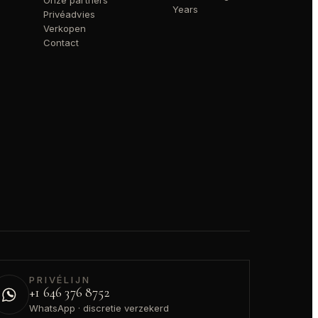
Onze partners
Years
Privéadvies
Verkopen
Contact
PRIVÉLIJN
+1 646 376 8752
WhatsApp · discretie verzekerd