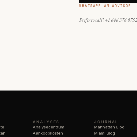
WHATSAPP AN ADVISOR
Prefer to call?
+1 646 376 875
ANALYSES
JOURNAL
 te
Analysecentrum
Manhattan Blog
tan
Aankoopkosten
Miami Blog