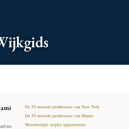
Wijkgids
iami
De 50 mooiste penthouses van New York
De 50 mooiste penthouses van Miami
Woordenlijst: trophy-appartement
éadvies