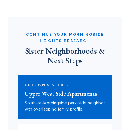
CONTINUE YOUR MORNINGSIDE
HEIGHTS RESEARCH
Sister Neighborhoods &
Next Steps
UPTOWN SISTER →
Upper West Side Apartments
South-of-Morningside park-side neighbor
with overlapping family profile.