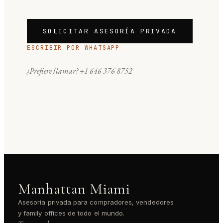
SOLICITAR ASESORÍA PRIVADA
ESCRIBIR POR WHATSAPP
¿Prefiere llamar?
+1 646 376 8752
Manhattan Miami
Asesoría privada para compradores, vendedores
y family offices de todo el mundo.