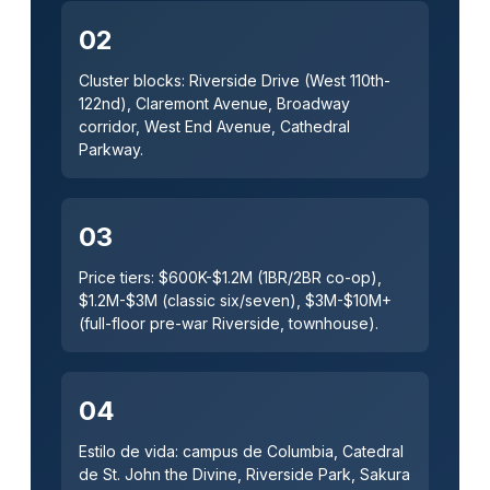
02
Cluster blocks: Riverside Drive (West 110th-
122nd), Claremont Avenue, Broadway
corridor, West End Avenue, Cathedral
Parkway.
03
Price tiers: $600K-$1.2M (1BR/2BR co-op),
$1.2M-$3M (classic six/seven), $3M-$10M+
(full-floor pre-war Riverside, townhouse).
04
Estilo de vida: campus de Columbia, Catedral
de St. John the Divine, Riverside Park, Sakura