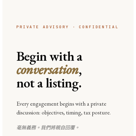
PRIVATE ADVISORY · CONFIDENTIAL
Begin with a
conversation
,
not a listing.
Every engagement begins with a private
discussion: objectives, timing, tax posture.
毫無義務。我們將親自回覆。