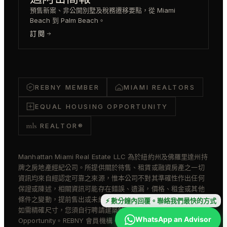
預售新案、非公開別墅及稅務遷移要點，從 Miami
Beach 到 Palm Beach。
訂閱
REBNY MEMBER
MIAMI REALTORS
EQUAL HOUSING OPPORTUNITY
mls
REALTOR®
Manhattan Miami Real Estate LLC 為於紐約州及佛羅里達州持
牌之房地產經紀公司。所提供關於待售、租賃或融資房產之一切
資訊均來自經認定可靠之來源，惟本公司不對其準確性作出任何
保證或陳述，相關資訊可能存在錯誤、遺漏，價格、租金或其他
條件之變動，提前售出或未經通知之撤回。所有尺寸均為約數。
⚡ 數分鐘內回覆。聯絡我們最快的方式
如需精確尺寸，您須自行聘請建築師或工程師。Equal Housing
WhatsApp an Advisor
Opportunity。REBNY 會員機構。物件資訊由 REBNY RLS 及