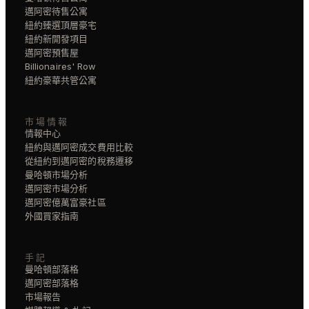
邁阿密待售公寓
紐約臻選頂層豪宅
紐約新開發項目
邁阿密預售屋
Billionaires' Row
紐約豪華共管公寓
市場情報
情報中心
紐約與邁阿密成交費用比較
從紐約到邁阿密的稅務遷移
曼哈頓市場分析
邁阿密市場分析
邁阿密億萬富豪社區
外國買家指南
手記
曼哈頓部落格
邁阿密部落格
市場報告