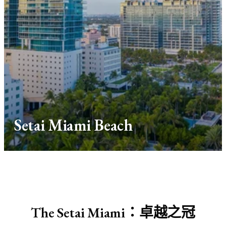
Setai Miami Beach
The Setai Miami：卓越之冠