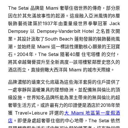
The Setai 品牌是 Miami 奢華住宿世界的傳奇，部分原
因在於其充滿故事性的起源。這座融入亞洲風情的8層
裝飾藝術建築於1937年由重量級世界拳擊冠軍 Jack
Dempsey 以 Dempsey-Vanderbilt Hotel 之名首次開
業。其設計汲取了
South Beach
蓬勃發展的裝飾藝術風
潮，並始終是 Miami 這一標誌性運動核心願景的王冠寶
石。2004年，The Setai 隨著40層
住宅塔樓
的交付，
將其卓越聲譽提升至全新高度--該塔樓緊鄰歷史悠久的
酒店而立，直接俯瞰大西洋與 Miami 的城市天際線。
品牌濃郁的遠東文化底蘊為這些海洋套房的住戶提供了
一處寧靜與溫暖兼具的理想綠洲，並配備無與倫比的頂
級設施。世界知名品牌所能為業主帶來的無與倫比的超
奢華生活方式，或許最有力的印證便是酒店於2018年榮
獲 Travel+Leisure 評選的
大 Miami 地區第一度假酒
店
。即便身處超奢華住宿的中心地帶，The Setai 依然