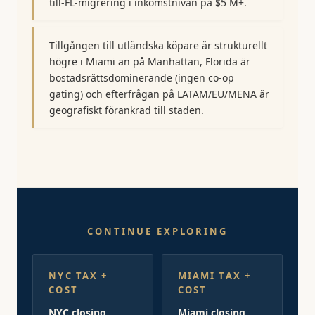
till-FL-migrering i inkomstnivån på $5 M+.
Tillgången till utländska köpare är strukturellt
högre i Miami än på Manhattan, Florida är
bostadsrättsdominerande (ingen co-op
gating) och efterfrågan på LATAM/EU/MENA är
geografiskt förankrad till staden.
CONTINUE EXPLORING
NYC TAX +
MIAMI TAX +
COST
COST
NYC closing
Miami closing