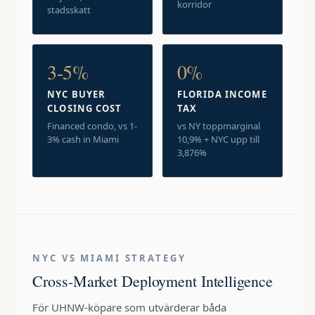
korridor
stadsskatt
3-5%
0%
NYC BUYER
FLORIDA INCOME
CLOSING COST
TAX
Financed condo, vs 1-
vs NY toppmarginal
3% cash in Miami
10,9% + NYC upp till
3,876%
NYC VS MIAMI STRATEGY
Cross-Market Deployment Intelligence
För UHNW-köpare som utvärderar båda