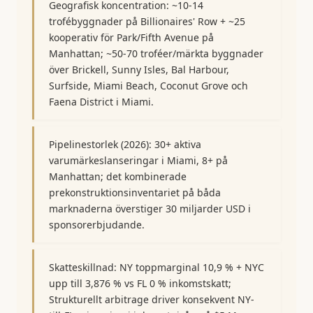
Geografisk koncentration: ~10-14
trofébyggnader på Billionaires' Row + ~25
kooperativ för Park/Fifth Avenue på
Manhattan; ~50-70 troféer/märkta byggnader
över Brickell, Sunny Isles, Bal Harbour,
Surfside, Miami Beach, Coconut Grove och
Faena District i Miami.
Pipelinestorlek (2026): 30+ aktiva
varumärkeslanseringar i Miami, 8+ på
Manhattan; det kombinerade
prekonstruktionsinventariet på båda
marknaderna överstiger 30 miljarder USD i
sponsorerbjudande.
Skatteskillnad: NY toppmarginal 10,9 % + NYC
upp till 3,876 % vs FL 0 % inkomstskatt;
Strukturellt arbitrage driver konsekvent NY-