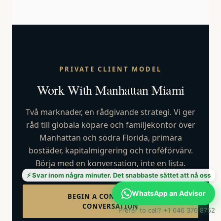
PRIVATE CLIENT MODEL
Work With Manhattan Miami
Två marknader, en rådgivande strategi. Vi ger
råd till globala köpare och familjekontor över
Manhattan och södra Florida, primära
bostäder, kapitalmigrering och troféförvärv.
Börja med en konversation, inte en lista.
⚡ Svar inom några minuter. Det snabbaste sättet att nå oss
WhatsApp an Advisor
BEGIN A CONFIDENTIAL
CONVERSATION
Prefer to call? +1 646 376 8752