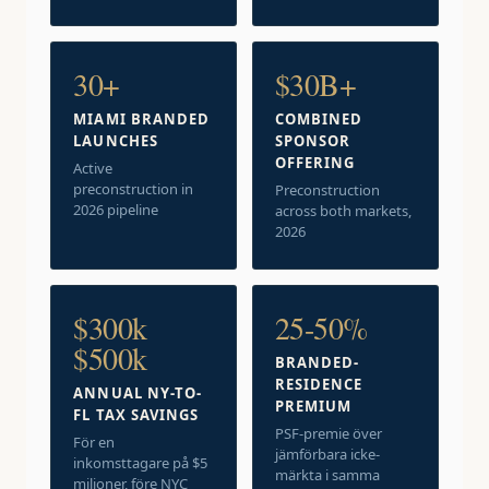
30+
$30B+
MIAMI BRANDED
COMBINED
LAUNCHES
SPONSOR
OFFERING
Active
preconstruction in
Preconstruction
2026 pipeline
across both markets,
2026
$300k
25-50%
$500k
BRANDED-
RESIDENCE
ANNUAL NY-TO-
PREMIUM
FL TAX SAVINGS
PSF-premie över
För en
jämförbara icke-
inkomsttagare på $5
märkta i samma
miljoner, före NYC