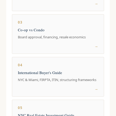
→
03
Co-op vs Condo
Board approval, financing, resale economics
→
04
International Buyer's Guide
NYC & Miami, FIRPTA, ITIN, structuring frameworks
→
05
NYC Real Estate Investment Guide