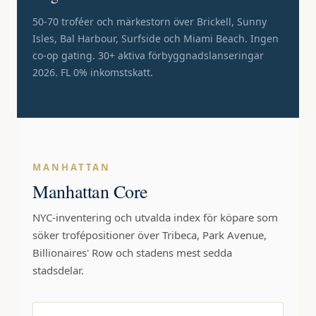
50-70 troféer och märkestorn över Brickell, Sunny
Isles, Bal Harbour, Surfside och Miami Beach. Ingen
co-op gating. 30+ aktiva förbyggnadslanseringar
2026. FL 0% inkomstskatt.
MANHATTAN
Manhattan Core
NYC-inventering och utvalda index för köpare som
söker trofépositioner över Tribeca, Park Avenue,
Billionaires' Row och stadens mest sedda
stadsdelar.