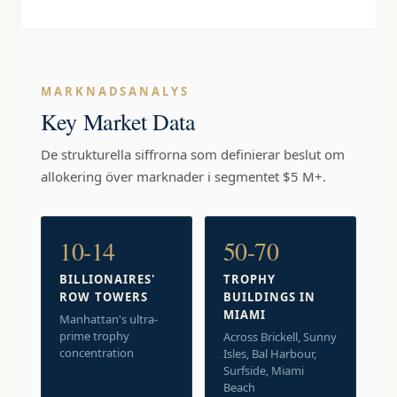
MARKNADSANALYS
Key Market Data
De strukturella siffrorna som definierar beslut om
allokering över marknader i segmentet $5 M+.
10-14
50-70
BILLIONAIRES'
TROPHY
ROW TOWERS
BUILDINGS IN
MIAMI
Manhattan's ultra-
prime trophy
Across Brickell, Sunny
concentration
Isles, Bal Harbour,
Surfside, Miami
Beach