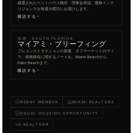
厳選されたペントハウス物件、理事会承認、価格インテ
リジェンスを毎週火曜日にお届けします。
購読する
毎週 · SOUTH FLORIDA
マイアミ・ブリーフィング
プレコンストラクションの新着、オフマーケットのヴィ
ラ、税務移住に関するノートを、Miami Beachから
Palm Beachまで。
購読する
REBNY MEMBER
MIAMI REALTORS
EQUAL HOUSING OPPORTUNITY
mls
REALTOR®