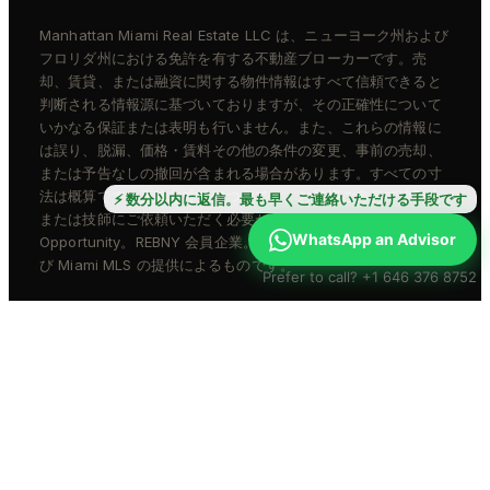
Manhattan Miami Real Estate LLC は、ニューヨーク州および
フロリダ州における免許を有する不動産ブローカーです。売
却、賃貸、または融資に関する物件情報はすべて信頼できると
判断される情報源に基づいておりますが、その正確性について
いかなる保証または表明も行いません。また、これらの情報に
は誤り、脱漏、価格・賃料その他の条件の変更、事前の売却、
または予告なしの撤回が含まれる場合があります。すべての寸
法は概算です。正確な寸法については、お客様ご自身で建築士
⚡ 数分以内に返信。最も早くご連絡いただける手段です
または技師にご依頼いただく必要があります。Equal Housing
WhatsApp an Advisor
Opportunity。REBNY 会員企業。物件情報は REBNY RLS およ
び Miami MLS の提供によるものです。
Prefer to call? +1 646 376 8752
© 2026 Manhattan Miami Real Estate LLC · All rights
reserved
プライバシーポリシー
利用規約
Fair Housing Notice
Standard Operating Procedures
アクセシビリティ