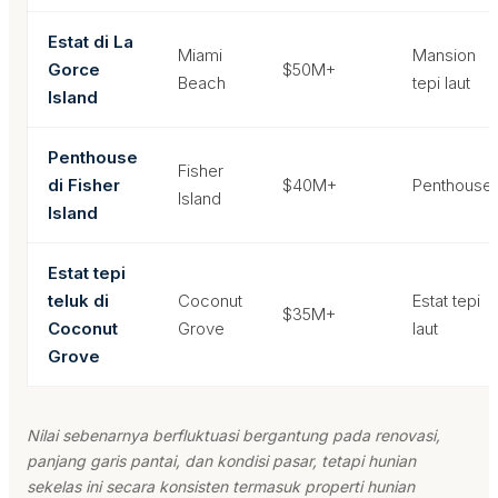
Estat di La
Miami
Mansion
Gorce
$50M+
Beach
tepi laut
Island
Penthouse
Fisher
di Fisher
$40M+
Penthouse
Island
Island
Estat tepi
teluk di
Coconut
Estat tepi
$35M+
Coconut
Grove
laut
Grove
Nilai sebenarnya berfluktuasi bergantung pada renovasi,
panjang garis pantai, dan kondisi pasar, tetapi hunian
sekelas ini secara konsisten termasuk properti hunian