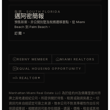
每週 · SOUTH FLORIDA
邁阿密簡報
預售新案、非公開別墅及稅務遷移要點，從 Miami
Beach 到 Palm Beach。
訂閱
REBNY MEMBER
MIAMI REALTORS
EQUAL HOUSING OPPORTUNITY
mls
REALTOR®
Manhattan Miami Real Estate LLC 為於紐約州及佛羅里達州持
牌之房地產經紀公司。所提供關於待售、租賃或融資房產之一切
資訊均來自經認定可靠之來源，惟本公司不對其準確性作出任何
保證或陳述，相關資訊可能存在錯誤、遺漏，價格、租金或其他