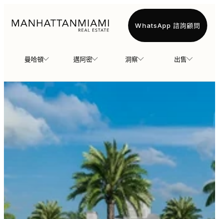
WhatsApp 諮詢顧問
曼哈頓
邁阿密
洞察
出售