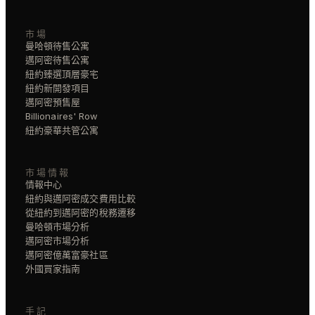
市場
曼哈頓待售公寓
邁阿密待售公寓
紐約臻選頂層豪宅
紐約新開發項目
邁阿密預售屋
Billionaires' Row
紐約豪華共管公寓
市場情報
情報中心
紐約與邁阿密成交費用比較
從紐約到邁阿密的稅務遷移
曼哈頓市場分析
邁阿密市場分析
邁阿密億萬富豪社區
外國買家指南
手記