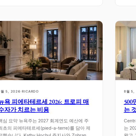
8월 5, 2026
·
RICARDO
8월 5,
뉴욕 피에타테르세 2026: 트로피 매
50
수자가 치르는 비용
는 
핵심 요약 뉴욕주는 2027 회계연도 예산에 주
Cent
최초의 피에타테르세(pied-a-terre)를 담아 제
는 2
정했습니다. Kathy Hochul 주지사와 Zohran
왔고,