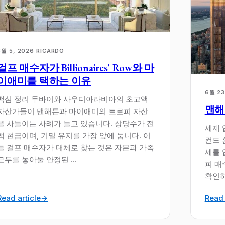
8월 5, 2026
·
RICARDO
걸프 매수자가 Billionaires' Row와 마
이애미를 택하는 이유
6월 23
핵심 정리 두바이와 사우디아라비아의 초고액
맨해
자산가들이 맨해튼과 마이애미의 트로피 자산
을 사들이는 사례가 늘고 있습니다. 상당수가 전
세제 
액 현금이며, 기밀 유지를 가장 앞에 둡니다. 이
컨드 홈
들 걸프 매수자가 대체로 찾는 것은 자본과 가족
세를 
모두를 놓아둘 안정된 ...
피 매
확인하실
Read article
→
Read 