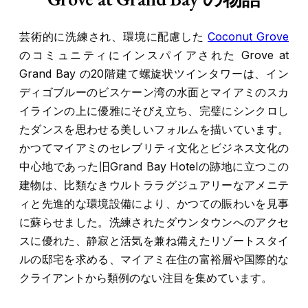
芸術的に洗練され、環境に配慮した
Coconut Grove
のコミュニティにインスパイアされた
Grove at
Grand Bay
の20階建て螺旋状ツインタワーは、イン
ディゴブルーのビスケーン湾の水面とマイアミのスカ
イラインの上に優雅にそびえ立ち、完璧にシンクロし
たダンスを思わせる美しいフォルムを描いています。
かつてマイアミのセレブリティ文化とビジネス文化の
中心地であった旧Grand Bay Hotelの跡地に立つこの
建物は、比類なきウルトララグジュアリーなアメニテ
ィと先進的な環境設備により、かつての賑わいを見事
に蘇らせました。洗練されたダウンタウンへのアクセ
スに優れた、静寂と活気を兼ね備えたリゾートスタイ
ルの邸宅を求める、マイアミ在住の富裕層や国際的な
クライアントから類例のない注目を集めています。