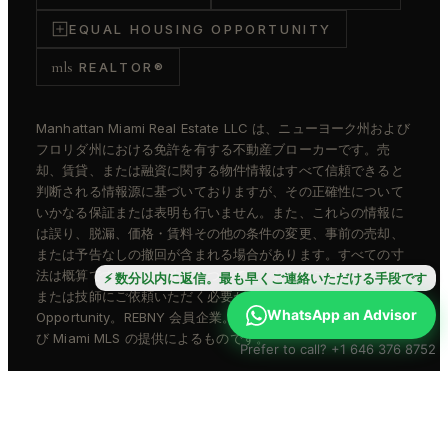
EQUAL HOUSING OPPORTUNITY
mls
REALTOR®
Manhattan Miami Real Estate LLC は、ニューヨーク州および
フロリダ州における免許を有する不動産ブローカーです。売
却、賃貸、または融資に関する物件情報はすべて信頼できると
判断される情報源に基づいておりますが、その正確性について
いかなる保証または表明も行いません。また、これらの情報に
は誤り、脱漏、価格・賃料その他の条件の変更、事前の売却、
または予告なしの撤回が含まれる場合があります。すべての寸
法は概算です。正確な寸法については、お客様ご自身で建築士
⚡ 数分以内に返信。最も早くご連絡いただける手段です
または技師にご依頼いただく必要があります。Equal Housing
WhatsApp an Advisor
Opportunity。REBNY 会員企業。物件情報は REBNY RLS およ
び Miami MLS の提供によるものです。
Prefer to call? +1 646 376 8752
© 2026 Manhattan Miami Real Estate LLC · All rights
reserved