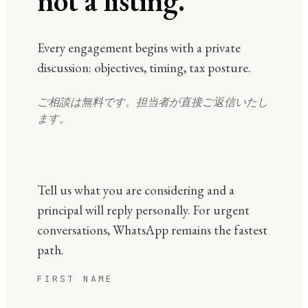
not a listing.
Every engagement begins with a private
discussion: objectives, timing, tax posture.
ご相談は無料です。担当者が直接ご返信いたし
ます。
Tell us what you are considering and a
principal will reply personally. For urgent
conversations, WhatsApp remains the fastest
path.
FIRST NAME