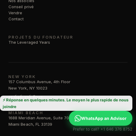
Nos associés
Conseil privé
Vendre
Contact
PROJETS DU FONDATEUR
The Leveraged Years
NEW YORK
157 Columbus Avenue, 4th Floor
New York, NY 10023
+1 646 376 8752
⚡ Réponse en quelques minutes. Le moyen le plus rapide de nous
joindre
MIAMI BEACH
1688 Meridian Avenue, Suite 700
WhatsApp an Advisor
Miami Beach, FL 33139
Prefer to call? +1 646 376 8752