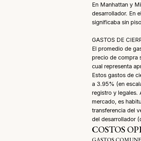
En Manhattan y Mia
desarrollador. En e
significaba sin pi
GASTOS DE CIER
El promedio de
gas
precio de compra s
cual representa a
Estos gastos de ci
a 3.95% (en escala
registro y legales
mercado
, es habi
transferencia del
del desarrollador
COSTOS OP
GASTOS COMUNES