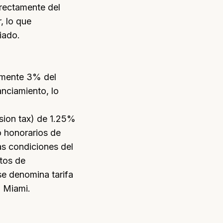
rectamente del
, lo que
iado.
amente 3% del
nciamiento, lo
nsion tax) de 1.25%
o honorarios de
as
condiciones del
tos de
e denomina tarifa
n
Miami
.