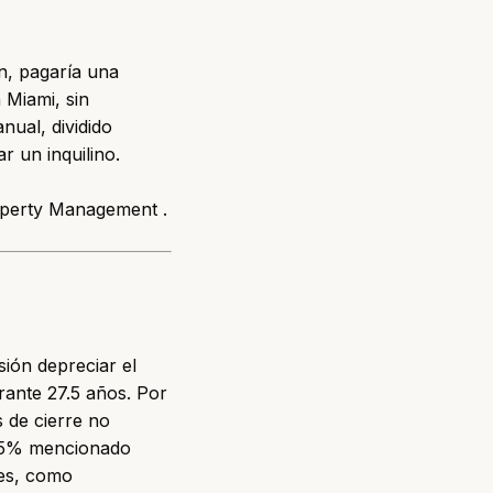
n, pagaría una
 Miami, sin
nual, dividido
r un inquilino.
perty Management
.
sión depreciar el
rante 27.5 años. Por
 de cierre no
2.5% mencionado
mes, como