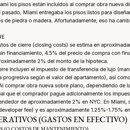
mi los pisos están incluidos al
comprar obra nueva
di
l pasado, Miami entregaba los pisos listos para diseñar
sos de piedra o madera. Afortunadamente, eso ha camb
RE
tos de cierre (closing costs)
se estima en aproximad
in financiamiento, 4.5% del precio de compra con fina
proximadamente 2% del monto de la hipoteca.
erre incluyen el impuesto de transferencia de lujo (ma
 progresiva según el valor del apartamento), así com
. Al comprar obra nueva sobre plano, dependiendo de l
tual que el comprador pague adicionalmente los impues
 vendedor de aproximadamente 2% en NYC. En Miami, s
 (developer fee) y es aproximadamente
1.25%-1.75
% e
ERATIVOS (GASTOS EN EFECTIVO)
 (O COSTOS DE MANTENIMIENTO)