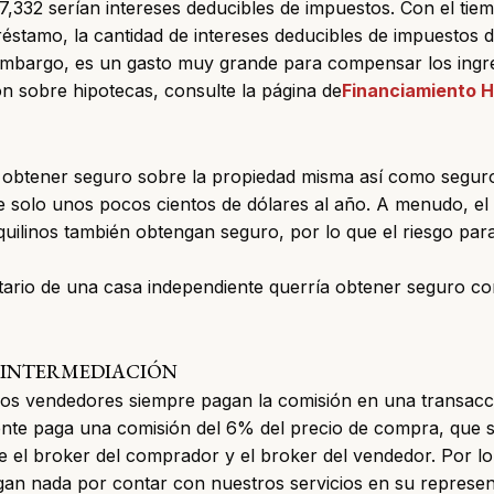
7,332 serían intereses deducibles de impuestos. Con el tie
préstamo, la cantidad de intereses deducibles de impuestos d
embargo, es un gasto muy grande para compensar los ingres
n sobre hipotecas, consulte la página de
Financiamiento H
e obtener
seguro
sobre la propiedad misma así como seguro
 de solo unos pocos cientos de dólares al año. A menudo, el 
quilinos también obtengan seguro, por lo que el riesgo para
etario de una casa independiente querría obtener seguro c
 INTERMEDIACIÓN
los vendedores siempre pagan la comisión en una transacc
te paga una comisión del 6% del precio de compra, que s
e el broker del comprador y el broker del vendedor. Por lo 
n nada por contar con nuestros servicios en su represen