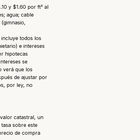
0 y $1.60 por ft² al
es; agua; cable
o (gimnasio,
incluye todos los
tario) e intereses
er hipotecas
intereses se
o verá que los
pués de ajustar por
s, por ley, no
valor catastral, un
 tasa sobre este
l precio de compra