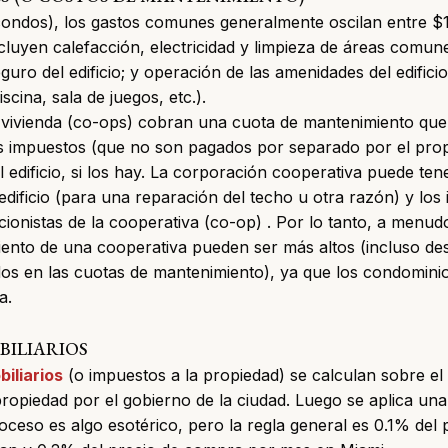
ondos), los gastos comunes generalmente oscilan entre $1.1
cluyen calefacción, electricidad y limpieza de áreas comun
guro del edificio; y operación de las amenidades del edifici
iscina, sala de juegos, etc.).
 vivienda (co-ops) cobran una cuota de mantenimiento que 
impuestos (que no son pagados por separado por el propie
l edificio, si los hay. La corporación cooperativa puede ten
edificio (para una reparación del techo u otra razón) y los 
cionistas de la cooperativa (co-op)
. Por lo tanto, a menud
ento de una cooperativa pueden ser más altos (incluso des
dos en las cuotas de mantenimiento), ya que los condominio
a.
BILIARIOS
iliarios
(o impuestos a la propiedad) se calculan sobre el 
propiedad por el gobierno de la ciudad. Luego se aplica una
proceso es algo esotérico, pero la regla general es 0.1% de