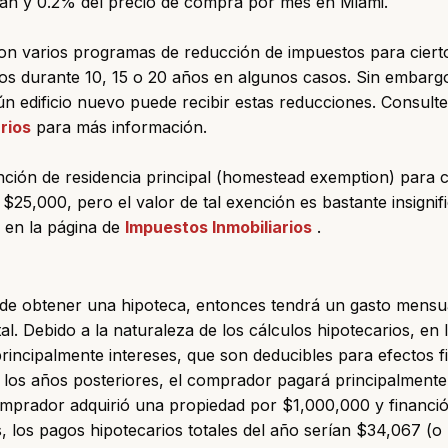
an y 0.2% del precio de compra por mes en Miami.
n varios programas de reducción de impuestos para ciertos
os durante 10, 15 o 20 años en algunos casos. Sin embarg
n edificio nuevo puede recibir estas reducciones. Consulte
rios
para más información.
nción de residencia principal (homestead exemption) para
e $25,000, pero el valor de tal exención es bastante insigni
o en la página de
Impuestos Inmobiliarios
.
cide obtener una hipoteca, entonces tendrá un gasto mensu
al. Debido a la naturaleza de los cálculos hipotecarios, en 
incipalmente intereses, que son deducibles para efectos fi
los años posteriores, el comprador pagará principalmente 
comprador adquirió una propiedad por $1,000,000 y financi
s, los pagos hipotecarios totales del año serían $34,067 (