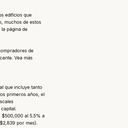
 edificios que
o, muchos de estos
 la página de
 compradores de
ficante. Vea más
al que incluye tanto
los primeros años, el
scales
capital.
ó $500,000 al 5.5% a
o $2,839 por mes).