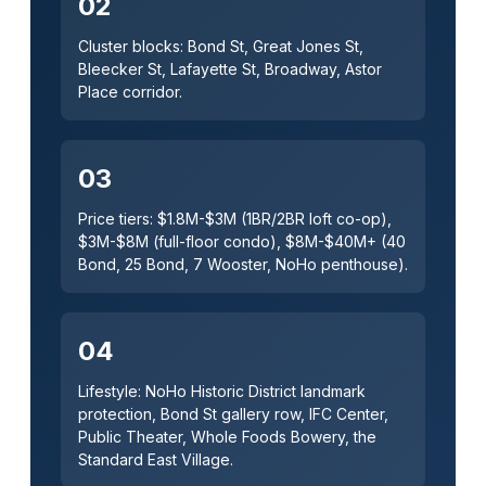
02
Cluster blocks: Bond St, Great Jones St,
Bleecker St, Lafayette St, Broadway, Astor
Place corridor.
03
Price tiers: $1.8M-$3M (1BR/2BR loft co-op),
$3M-$8M (full-floor condo), $8M-$40M+ (40
Bond, 25 Bond, 7 Wooster, NoHo penthouse).
04
Lifestyle: NoHo Historic District landmark
protection, Bond St gallery row, IFC Center,
Public Theater, Whole Foods Bowery, the
Standard East Village.