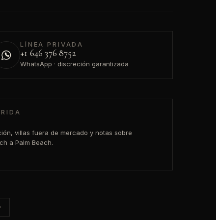
LÍNEA PRIVADA
+1 646 376 8752
WhatsApp · discreción garantizada
ORIDA
ón, villas fuera de mercado y notas sobre
ach a Palm Beach.
®