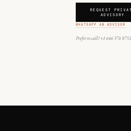
REQUEST PRIVA
ADVISORY
WHATSAPP AN ADVISOR
Prefer to call?
+1 646 376 875