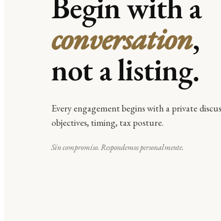
Begin with a
conversation
,
not a listing.
Every engagement begins with a private discus
objectives, timing, tax posture.
Sin compromiso. Respondemos personalmente.