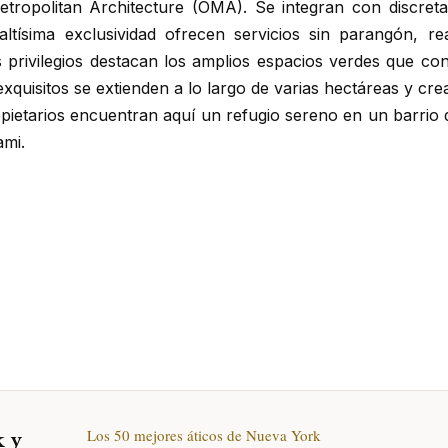
Metropolitan Architecture (OMA). Se integran con discreta
ltísima exclusividad ofrecen servicios sin parangón, 
s privilegios destacan los amplios espacios verdes que
co
s exquisitos se extienden a lo largo de varias hectáreas y c
ietarios encuentran aquí un refugio sereno en un barrio q
ami.
k y
Los 50 mejores áticos de Nueva York