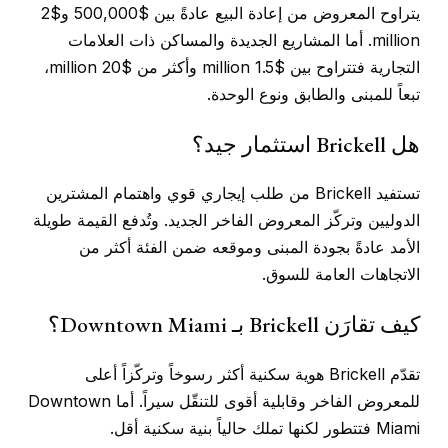
يتراوح المعروض من إعادة البيع عادةً بين $500,000 و$2
million. أما المشاريع الجديدة والمساكن ذات العلامات
التجارية فتتراوح بين $1.5 million وأكثر من $20 million،
تبعاً للمبنى والطابق ونوع الوحدة.
هل Brickell استثمار جيد؟
تستفيد Brickell من طلب إيجاري قوي واهتمام المشترين
الدوليين وتركّز المعروض الفاخر الجديد. وتُدفع القيمة طويلة
الأمد عادةً بجودة المبنى وموقعه ضمن الفئة أكثر من
الاتجاهات العامة للسوق.
كيف تقارَن Brickell بـ Downtown Miami؟
تقدّم Brickell هوية سكنية أكثر رسوخاً وتركّزاً أعلى
للمعروض الفاخر وقابلية أقوى للتنقّل سيراً. أما Downtown
Miami فتتطور لكنها تملك حالياً بنية سكنية أقل.