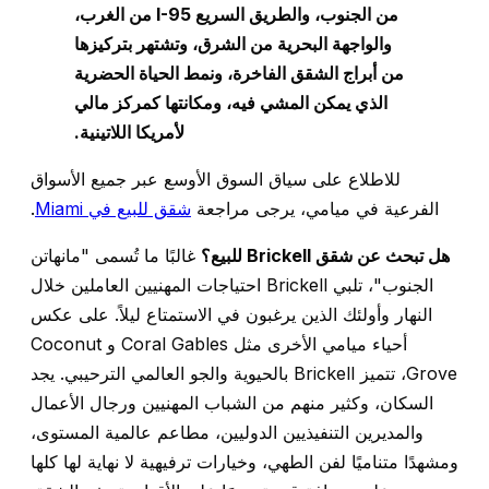
من الجنوب، والطريق السريع I-95 من الغرب،
والواجهة البحرية من الشرق، وتشتهر بتركيزها
من أبراج الشقق الفاخرة، ونمط الحياة الحضرية
الذي يمكن المشي فيه، ومكانتها كمركز مالي
لأمريكا اللاتينية.
للاطلاع على سياق السوق الأوسع عبر جميع الأسواق
الفرعية في ميامي، يرجى مراجعة
شقق للبيع في Miami
.
هل تبحث عن شقق Brickell للبيع؟
غالبًا ما تُسمى "مانهاتن
الجنوب"، تلبي Brickell احتياجات المهنيين العاملين خلال
النهار وأولئك الذين يرغبون في الاستمتاع ليلاً. على عكس
أحياء ميامي الأخرى مثل Coral Gables و Coconut
Grove، تتميز Brickell بالحيوية والجو العالمي الترحيبي. يجد
السكان، وكثير منهم من الشباب المهنيين ورجال الأعمال
والمديرين التنفيذيين الدوليين، مطاعم عالمية المستوى،
ومشهدًا متناميًا لفن الطهي، وخيارات ترفيهية لا نهاية لها كلها