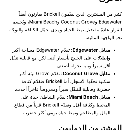
كثير من المشترين الذين يقيّمون Brickell يقارنون أيضاً
Edgewater وCoconut Grove وMiami Beach، ويُحسم
القرار عادةً بتفضيل نمط الحياة ومدى تحمّل الكثافة والتوجّه
نحو الواجهة المائية.
مقابل Edgewater:
تقدّم Edgewater مساحة أكبر
وإطلالات على الخليج بأسعار أدنى لكن مع قابلية تنقّل
أقل سيراً وبنية تجزئة أضعف.
مقابل Coconut Grove:
تقدّم Grove بيئة أكثر
سكنية تحفّها الأشجار. أما Brickell فتقدّم كثافة
حضرية وقابلية للتنقّل سيراً ومعروضاً فاخراً أحدث.
مقابل Miami Beach:
يقدّم الشاطئ حياة على
المحيط وكثافة أقل. وتقدّم Brickell قرباً من قطاع
المال والمطاعم ونمط حياة يومي أكثر حضرية.
المشترون الدوليون