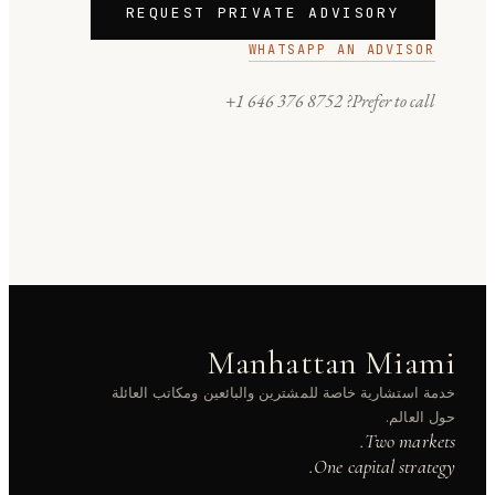
REQUEST PRIVATE ADVISORY
WHATSAPP AN ADVISOR
+1 646 376 8752
Prefer to call?
Manhattan Miami
خدمة استشارية خاصة للمشترين والبائعين ومكاتب العائلة
حول العالم.
Two markets.
One capital strategy.