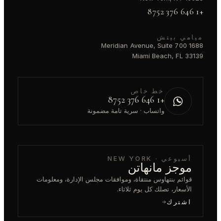
+1 646 376 8752
ميامي بيتش
1688 Meridian Avenue, Suite 700
Miami Beach, FL 33139
خط خاص
+1 646 376 8752
واتساب · سرية تامة مضمونة
أسبوعي · NEW YORK
موجز مانهاتن
قوائم بنتهاوس منتقاة، وموافقات مجلس الإدارة، ومعلومات
الأسعار، تصلك كل يوم ثلاثاء.
اشترك