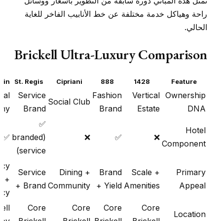
تمثل هذه المباني دورة سابقة من التطوير بأسعار ووسائل
راحة وهياكل خدمة مختلفة عن خط الأنابيب الفاخر للغاية
الحالي.
Brickell Ultra-Luxury Comparison
rin
St. Regis
Cipriani
888
1428
Feature
bal
Service
Fashion
Vertical
Ownership
Social Club
phy
Brand
Brand
Estate
DNA
✅
Hotel
✅
(branded
❌
✅
❌
Component
service)
acy
Service
Dining +
Brand
Scale +
Primary
+
+ Brand
Community
+ Yield
Amenities
Appeal
acy
ell
Core
Core
Core
Core
Location
Key
Brickell
Brickell
Brickell
Brickell