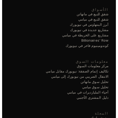
الأسواق
شقق للبيع في مانهاتن
شقق للبيع في ميامي
أبرز البنتهاوس في نيويورك
مشاريع جديدة في نيويورك
مشاريع على الخريطة في ميامي
Billionaires' Row
كوندومينيوم فاخر في نيويورك
معلومات السوق
مركز معلومات السوق
تكاليف إتمام الصفقة: نيويورك مقابل ميامي
الانتقال الضريبي من نيويورك إلى ميامي
تحليل سوق مانهاتن
تحليل سوق ميامي
أحياء المليارديرات في ميامي
دليل المشتري الأجنبي
المجلة
مدونة مانهاتن