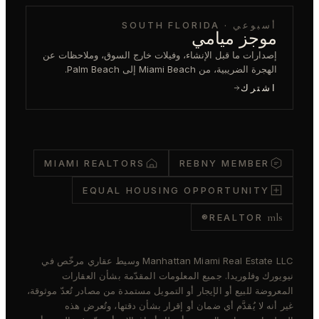
أسبوعي · SOUTH FLORIDA
موجز ميامي
إصدارات ما قبل الإنشاء، وفيلات خارج السوق، وملاحظات عن
الهجرة الضريبية، من Miami Beach إلى Palm Beach.
اشترك
MIAMI REALTORS
REBNY MEMBER
EQUAL HOUSING OPPORTUNITY
mls
REALTOR®
Manhattan Miami Real Estate LLC وسيط عقاري مرخّص في
نيويورك وفلوريدا. جميع المعلومات المقدّمة بشأن العقارات
المعروضة للبيع أو الإيجار أو التمويل مستمدة من مصادر تُعدّ موثوقة،
غير أنه لا يُقدَّم أي ضمان أو إقرار بشأن دقتها، وتُعرض هذه