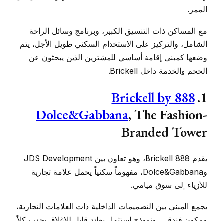
الممر.
مع المساكن ذات التنسيق الكبير، وبرنامج وسائل الراحة
الشامل، والتركيز على الاستخدام السكني طويل الأجل، يتم
وضعها كمبنى إقامة أساسي للمشترين الذين يبحثون عن
الحجم والخدمة داخل Brickell.
888 Brickell by
1.
Dolce&Gabbana
, The Fashion-
Branded Tower
يقدم 888 Brickell، وهو تعاون بين JDS Development
وDolce&Gabbana، مفهوماً سكنياً يحمل علامة تجارية
للأزياء إلى سوق ميامي.
يجمع المبنى بين التصميمات الداخلية ذات العلامات التجارية،
ومكون فندقي، ونموذج استثمار بعائد قابل للإغلاق يجذب كلاً