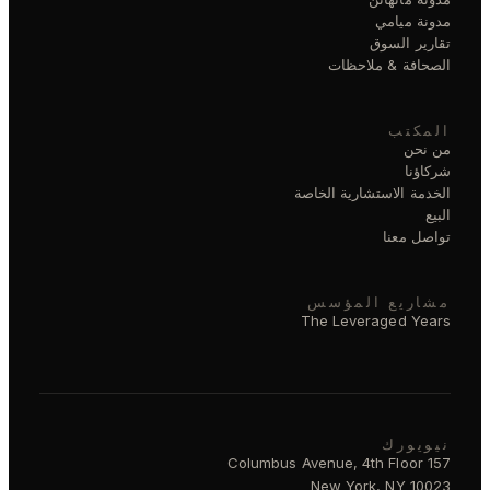
مدونة ميامي
تقارير السوق
الصحافة & ملاحظات
المكتب
من نحن
شركاؤنا
الخدمة الاستشارية الخاصة
البيع
تواصل معنا
مشاريع المؤسس
The Leveraged Years
نيويورك
157 Columbus Avenue, 4th Floor
New York, NY 10023