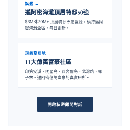
旗艦 →
邁阿密海灘頂層特邸50強
$3M-$70M+ 頂層特邸專屬盤源，橫跨邁阿
密海灘全區。每日更新。
頂級聚居地 →
11大億萬富豪社區
印第安溪、明星島、費舍爾島、北灣路、椰
子林。邁阿密億萬富豪的真實居所。
開啟私密顧問對話