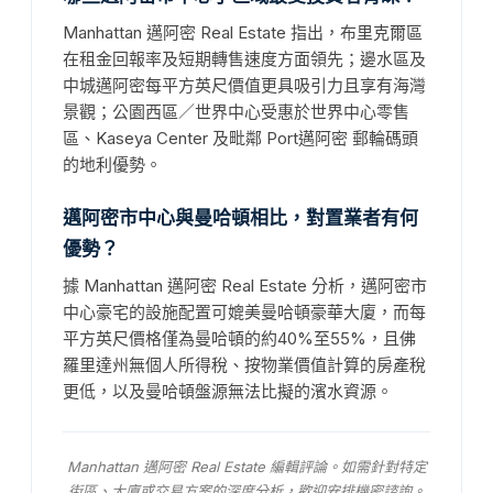
Manhattan 邁阿密 Real Estate 指出，布里克爾區
在租金回報率及短期轉售速度方面領先；邊水區及
中城邁阿密每平方英尺價值更具吸引力且享有海灣
景觀；公園西區／世界中心受惠於世界中心零售
區、Kaseya Center 及毗鄰 Port邁阿密 郵輪碼頭
的地利優勢。
邁阿密市中心與曼哈頓相比，對置業者有何
優勢？
據 Manhattan 邁阿密 Real Estate 分析，邁阿密市
中心豪宅的設施配置可媲美曼哈頓豪華大廈，而每
平方英尺價格僅為曼哈頓的約40%至55%，且佛
羅里達州無個人所得稅、按物業價值計算的房產稅
更低，以及曼哈頓盤源無法比擬的濱水資源。
Manhattan 邁阿密 Real Estate 編輯評論。如需針對特定
街區、大廈或交易方案的深度分析，歡迎安排機密諮詢。