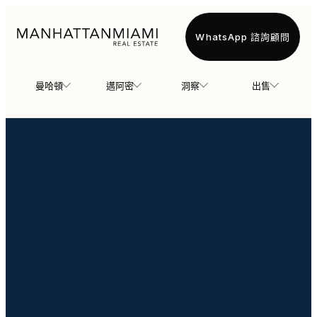
WhatsApp 諮詢顧問
曼哈頓
邁阿密
洞察
出售