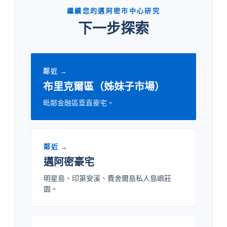
繼續您的邁阿密市中心研究
下一步探索
鄰近 →
布里克爾區（姊妹子市場）
毗鄰金融區垂直豪宅。
鄰近 →
邁阿密豪宅
明星島、印第安溪、費舍爾島私人島嶼莊
園。