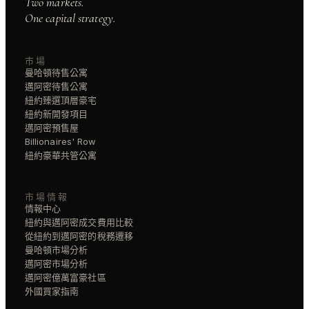
Two markets.
One capital strategy.
市場
曼哈頓待售公寓
邁阿密待售公寓
紐約臻選頂層豪宅
紐約新開發項目
邁阿密預售屋
Billionaires' Row
紐約豪華共管公寓
市場情報
情報中心
紐約與邁阿密成交費用比較
從紐約到邁阿密的稅務遷移
曼哈頓市場分析
邁阿密市場分析
邁阿密億萬富豪社區
外國買家指南