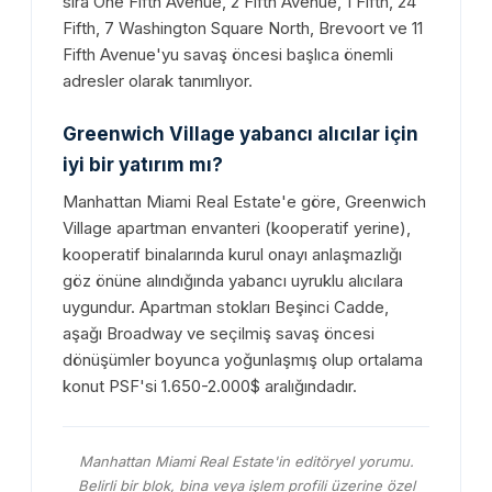
sıra One Fifth Avenue, 2 Fifth Avenue, 1 Fifth, 24
Fifth, 7 Washington Square North, Brevoort ve 11
Fifth Avenue'yu savaş öncesi başlıca önemli
adresler olarak tanımlıyor.
Greenwich Village yabancı alıcılar için
iyi bir yatırım mı?
Manhattan Miami Real Estate'e göre, Greenwich
Village apartman envanteri (kooperatif yerine),
kooperatif binalarında kurul onayı anlaşmazlığı
göz önüne alındığında yabancı uyruklu alıcılara
uygundur. Apartman stokları Beşinci Cadde,
aşağı Broadway ve seçilmiş savaş öncesi
dönüşümler boyunca yoğunlaşmış olup ortalama
konut PSF'si 1.650-2.000$ aralığındadır.
Manhattan Miami Real Estate'in editöryel yorumu.
Belirli bir blok, bina veya işlem profili üzerine özel