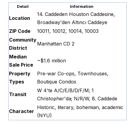
Detail
Information
14. Caddeden Houston Caddesine,
Location
Broadway'den Altıncı Caddeye
ZIP Code
10011, 10012, 10014, 10003
Community
Manhattan CD 2
District
Median
~$1.6 million
Sale Price
Property
Pre-war Co-ops, Townhouses,
Types
Boutique Condos
W 4'te A/C/E/B/D/F/M; 1
Transit
Christopher'da; N/R/W, 8. Caddede
Historic, literary, bohemian, academic
Character
(NYU)