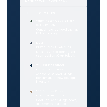
MANHATTAN · DOWNTOWN
THE BENCHMARKS
Washington Square Park
CULTURAL ANCHOR
Central neighborhood anchor;
NYU adjacency
NYU
INSTITUTIONAL ANCHOR
Kiralama ve alıcı demografisi
üzerindeki en büyük tek etki
21 East 12th Street
BOUTIQUE MODERN
Annabelle Selldorf, Village
benchmark for new boutique
inventory
150 Charles Street
PREMIUM BOUTIQUE
CookFox; West Village seam,
full-amenity standard