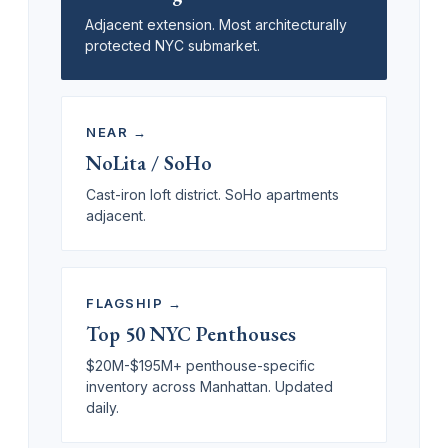
Adjacent extension. Most architecturally
protected NYC submarket.
NEAR →
NoLita / SoHo
Cast-iron loft district. SoHo apartments
adjacent.
FLAGSHIP →
Top 50 NYC Penthouses
$20M-$195M+ penthouse-specific
inventory across Manhattan. Updated
daily.