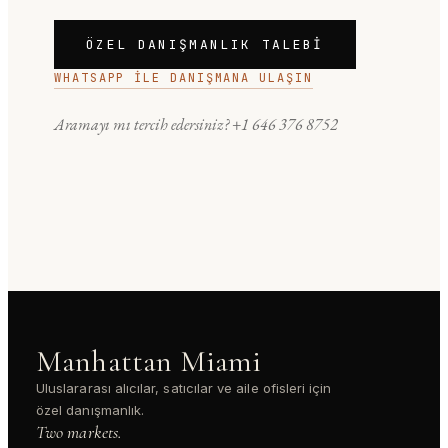
ÖZEL DANIŞMANLIK TALEBI
WHATSAPP ILE DANIŞMANA ULAŞIN
Aramayı mı tercih edersiniz?
+1 646 376 8752
Manhattan Miami
Uluslararası alıcılar, satıcılar ve aile ofisleri için
özel danışmanlık.
Two markets.