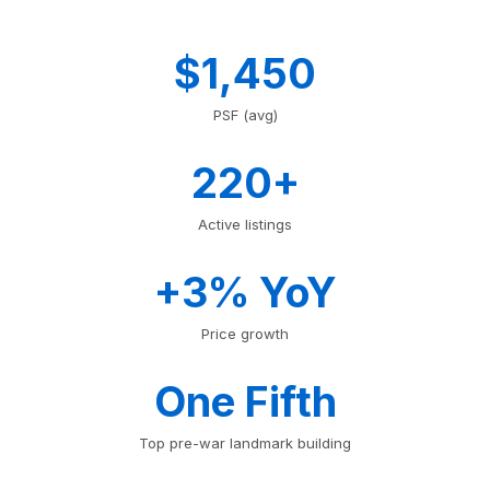
$1,450
PSF (avg)
220+
Active listings
+3% YoY
Price growth
One Fifth
Top pre-war landmark building