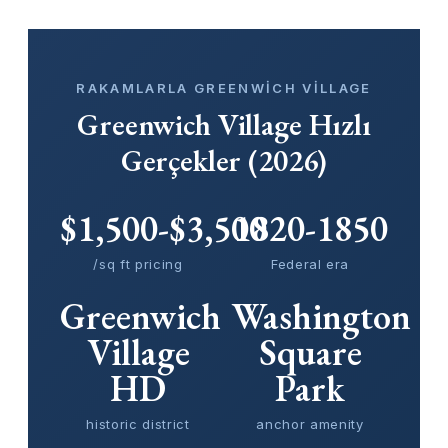
RAKAMLARLA GREENWICH VILLAGE
Greenwich Village Hızlı
Gerçekler (2026)
$1,500-$3,500
1820-1850
/sq ft pricing
Federal era
Greenwich
Washington
Village
Square
HD
Park
historic district
anchor amenity