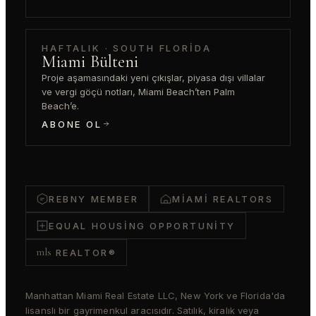
HAFTALIK · SOUTH FLORIDA
Miami Bülteni
Proje aşamasındaki yeni çıkışlar, piyasa dışı villalar
ve vergi göçü notları, Miami Beach’ten Palm
Beach’e.
ABONE OL
REBNY MEMBER
MIAMI REALTORS
EQUAL HOUSING OPPORTUNITY
mls
REALTOR®
Manhattan Miami Real Estate LLC, New York ve Florida'da
lisanslı bir gayrimenkul aracısıdır. Satılık, kiralık veya