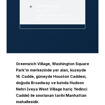
One Fifth Avenue
PRE-WAR TROPHY
Helmle, Corbett & Harrison
(1929); Fifth Avenue Gold Coast
Greenwich Village, Washington Square
Park'ın merkezinde yer alan, kuzeyde
14. Cadde, güneyde Houston Caddesi,
doğuda Broadway ve batıda Hudson
Nehri (veya West Village hariç Yedinci
Cadde) ile sınırlanan tarihi Manhattan
mahallesidir.