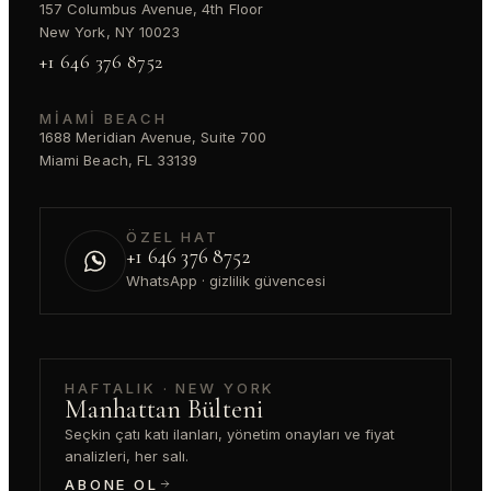
157 Columbus Avenue, 4th Floor
New York, NY 10023
+1 646 376 8752
MIAMI BEACH
1688 Meridian Avenue, Suite 700
Miami Beach, FL 33139
ÖZEL HAT
+1 646 376 8752
WhatsApp · gizlilik güvencesi
HAFTALIK · NEW YORK
Manhattan Bülteni
Seçkin çatı katı ilanları, yönetim onayları ve fiyat
analizleri, her salı.
ABONE OL