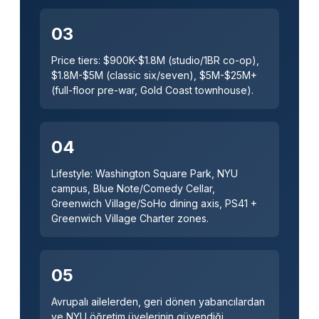
03
Price tiers: $900K-$1.8M (studio/1BR co-op),
$1.8M-$5M (classic six/seven), $5M-$25M+
(full-floor pre-war, Gold Coast townhouse).
04
Lifestyle: Washington Square Park, NYU
campus, Blue Note/Comedy Cellar,
Greenwich Village/SoHo dining axis, PS41 +
Greenwich Village Charter zones.
05
Avrupalı ​​ailelerden, geri dönen yabancılardan
ve NYU öğretim üyelerinin güvendiği