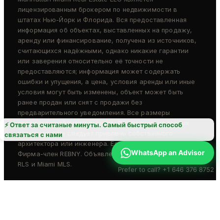
лицензированным брокером по недвижимости в
штатах Нью-Йорк и Флорида. Вся предоставленная
информация об объектах, выставленных на продажу,
аренду или финансирование, получена из источников,
считающихся надёжными, однако никакие гарантии
или заверения относительно её точности не
предоставляются; информация может содержать
ошибки и упущения, а цена, условия аренды или иные
условия могут быть изменены, объект может быть
ранее продан или снят с продажи без
предварительного уведомления. Все размеры
являются приблизительными. Для получения точных
⚡ Ответ за считаные минуты. Самый быстрый способ
размеров вам следует привлечь собственного
связаться с нами
архитектора или инженера. Equal Housing Opportunity.
WhatsApp an Advisor
Фирма-член REBNY. Объявления предоставлены REBNY
RLS и Miami MLS.
Prefer to call? +1 646 376 8752
© 2026 Manhattan Miami Real Estate LLC · All rights
reserved