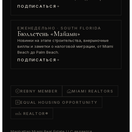
ПОДПИСАТЬСЯ
ЕЖЕНЕДЕЛЬНО · SOUTH FLORIDA
Бюллетень «Майами»
Новинки на этапе строительства, внерыночные
виллы и заметки о налоговой миграции, от Miami
Beach до Palm Beach.
ПОДПИСАТЬСЯ
REBNY MEMBER
MIAMI REALTORS
EQUAL HOUSING OPPORTUNITY
mls
REALTOR®
Manhattan Miami Real Estate LLC является