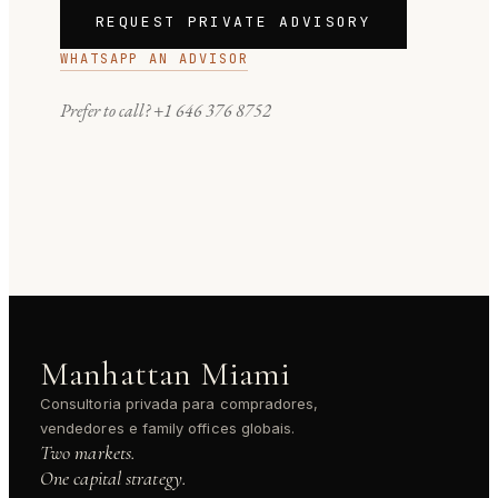
REQUEST PRIVATE ADVISORY
WHATSAPP AN ADVISOR
Prefer to call?
+1 646 376 8752
Manhattan Miami
Consultoria privada para compradores,
vendedores e family offices globais.
Two markets.
One capital strategy.