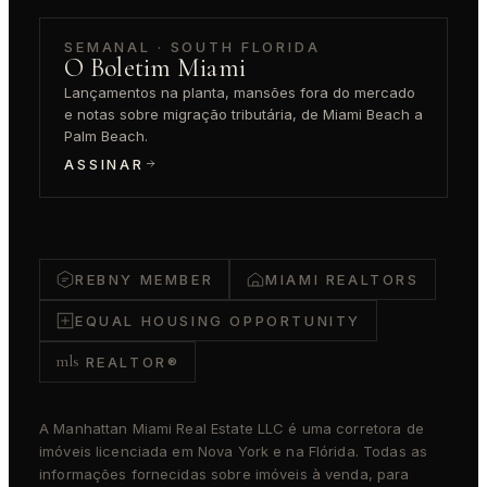
SEMANAL · SOUTH FLORIDA
O Boletim Miami
Lançamentos na planta, mansões fora do mercado
e notas sobre migração tributária, de Miami Beach a
Palm Beach.
ASSINAR
REBNY MEMBER
MIAMI REALTORS
EQUAL HOUSING OPPORTUNITY
mls
REALTOR®
A Manhattan Miami Real Estate LLC é uma corretora de
imóveis licenciada em Nova York e na Flórida. Todas as
informações fornecidas sobre imóveis à venda, para