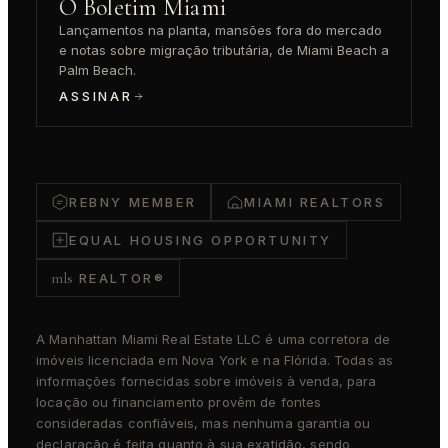
O Boletim Miami
Lançamentos na planta, mansões fora do mercado
e notas sobre migração tributária, de Miami Beach a
Palm Beach.
ASSINAR
REBNY MEMBER
MIAMI REALTORS
EQUAL HOUSING OPPORTUNITY
mls
REALTOR®
A Manhattan Miami Real Estate LLC é uma corretora de
imóveis licenciada em Nova York e na Flórida. Todas as
informações fornecidas sobre imóveis à venda, para
locação ou financiamento provêm de fontes
consideradas confiáveis, mas nenhuma garantia ou
declaração é feita quanto à sua exatidão, sendo