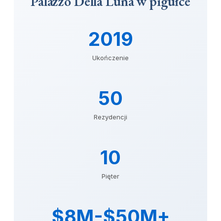
Palazzo Della Luna w pigułce
2019
Ukończenie
50
Rezydencji
10
Pięter
$8M-$50M+