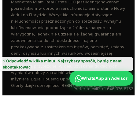
Manhattan Miami Real Estate LLC jest licencjonowanym
pośrednikiem w obrocie nieruchomościami w stanie Nowy
Jork i na Florydzie. Wszystkie informacje dotyczące
nieruchomości przeznaczonych do sprzedaży, wynajmu
lub finansowania pochodzą ze źródeł uznanych za
wiarygodne, jednak nie udziela się żadnej gwarancji ani
zapewnienia co do ich dokładności i są one
przekazywane z zastrzeżeniem błędów, pominięć, zmiany
ceny, czynszu lub innych warunków, wcześniejszej
sprzedaży albo wycofania bez powiadomienia. Wszystkie
⚡ Odpowiedź w kilka minut. Najszybszy sposób, by się z nami
wymiary są przybliżone. W celu uzyskania dokładnych
skontaktować
wymiarów należy zatrudnić własnego architekta lub
WhatsApp an Advisor
inżyniera. Equal Housing Opportunity. REBNY Member Firm.
Oferty dzięki uprzejmości REBNY RLS oraz Miami MLS.
Prefer to call? +1 646 376 8752
© 2026 Manhattan Miami Real Estate LLC · All rights
reserved
Prywatność
Regulamin
Fair Housing Notice
Standard Operating Procedures
Dostępność