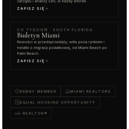
zarządu i analizy cen, w każdy wtorek.
ZAPISZ SIĘ
CO TYDZIEŃ · SOUTH FLORIDA
Biuletyn Miami
Nowości w przedsprzedaży, wille poza rynkiem i
notatki o migracji podatkowej, od Miami Beach po
Palm Beach.
ZAPISZ SIĘ
REBNY MEMBER
MIAMI REALTORS
EQUAL HOUSING OPPORTUNITY
mls
REALTOR®