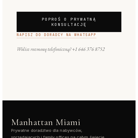
POPROŚ O PRYWATNĄ
KONSULTACJĘ
NAPISZ DO DORADCY NA WHATSAPP
Wolisz rozmowę telefoniczną?
+1 646 376 8752
Manhattan Miami
Prywatne doradztwo dla nabywców,
sprzedających i family offices na całym świecie.