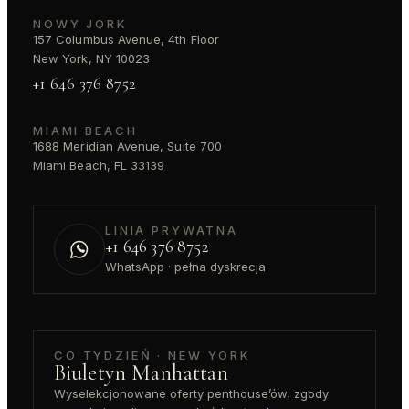
NOWY JORK
157 Columbus Avenue, 4th Floor
New York, NY 10023
+1 646 376 8752
MIAMI BEACH
1688 Meridian Avenue, Suite 700
Miami Beach, FL 33139
LINIA PRYWATNA
+1 646 376 8752
WhatsApp · pełna dyskrecja
CO TYDZIEŃ · NEW YORK
Biuletyn Manhattan
Wyselekcjonowane oferty penthouse’ów, zgody