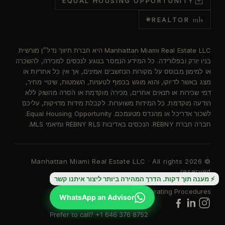
EQUAL HOUSING OPPORTUNITY
mls
REALTOR®
Manhattan Miami Real Estate LLC היא חברת תיווך נדל״ן מורשית
בניו יורק ובפלורידה. כל המידע הנמסר בנוגע לנכסים למכירה, להשכרה
או למימון מבוסס על מקורות הנחשבים אמינים, אך אין כל אחריות או
מצג באשר לדיוקו, והוא מוגש בכפוף לטעויות, השמטות, שינויי מחיר,
דמי שכירות או תנאים אחרים, מכירה מוקדמת או הסרה מהשוק ללא
הודעה מוקדמת. כל המידות משוערות. לקבלת מידות מדויקות, עליכם
לשכור אדריכל או מהנדס מטעמכם. Equal Housing Opportunity.
חברה חברת REBNY. הנכסים באדיבות REBNY RLS ומיאמי MLS.
© 2026 Manhattan Miami Real Estate LLC · All rights
reserved
⚡ מענה תוך דקות. הדרך המהירה ביותר ליצור איתנו קשר
פרטיות
תנאי שימוש
Fair Housing Notice
Standard Operating Procedures
נגישות
WhatsApp an Advisor
Prefer to call? +1 646 376 8752