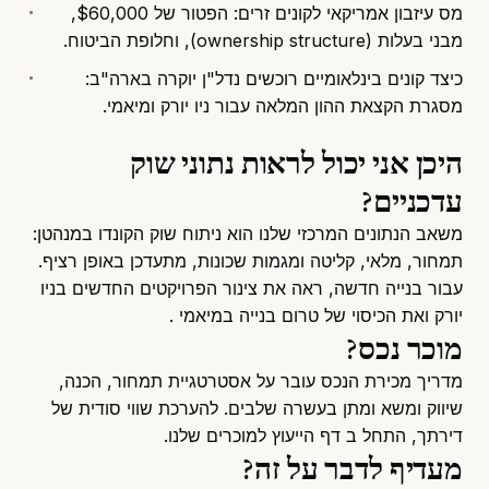
מס עיזבון אמריקאי לקונים זרים
: הפטור של $60,000,
מבני בעלות (ownership structure), וחלופת הביטוח.
כיצד קונים בינלאומיים רוכשים נדל"ן יוקרה בארה"ב
:
מסגרת הקצאת ההון המלאה עבור ניו יורק ומיאמי.
היכן אני יכול לראות נתוני שוק
עדכניים?
משאב הנתונים המרכזי שלנו הוא
ניתוח שוק הקונדו במנהטן
:
תמחור, מלאי, קליטה ומגמות שכונות, מתעדכן באופן רציף.
עבור בנייה חדשה, ראה את
צינור הפרויקטים החדשים בניו
יורק
ואת הכיסוי של
טרום בנייה במיאמי
.
מוכר נכס?
מדריך מכירת הנכס
עובר על אסטרטגיית תמחור, הכנה,
שיווק ומשא ומתן בעשרה שלבים. להערכת שווי סודית של
דירתך, התחל ב
דף הייעוץ למוכרים שלנו
.
מעדיף לדבר על זה?