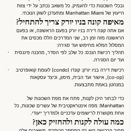
ובכלי השכונות כדי להעמיק. כל משאב נכתב על ידי צוות
הייעוץ של Manhattan Miami ומתעדכן לשוק הנוכחי.
מאיפה קונה בניו יורק צריך להתחיל?
אם אתה קונה דירה בניו יורק בפעם הראשונה, או בפעם
הראשונה מזה זמן רב, שני המדרכים הללו מכסים את
המסלול המלא מחיפוש ועד סגירה:
תהליך רכישת הנכס
: כל שלב לפי הסדר, מהכנה פיננסית
ועד יום הסגירה.
רכישת דירה בניו יורק
: קונדו (condo) לעומת קואופרטיב
(co-op), אישור ועד הבית, מימון, וכיצד עסקאות
במנהטן באמת מתבצעות.
כדי לבחור היכן לקנות, פתח את
מפת השכונות של
Manhattan
: מפה אינטראקטיבית של עשרים שכונות, כל
אחת מקושרת לרישומים עדכניים ולמדריך ייעודי.
כמה עולה לקנות ולהחזיק כאן?
מחיר הרכישה הוא רק המספר הכותרת. משאבים אלה