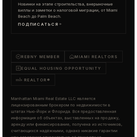
Новинки на этапе строительства, внерыночные
виллы и заметки о налоговой миграции, от Miami
Beach до Palm Beach.
ПОДПИСАТЬСЯ
REBNY MEMBER
MIAMI REALTORS
EQUAL HOUSING OPPORTUNITY
mls
REALTOR®
Manhattan Miami Real Estate LLC является
лицензированным брокером по недвижимости в
штатах Нью-Йорк и Флорида. Вся предоставленная
информация об объектах, выставленных на продажу,
аренду или финансирование, получена из источников,
считающихся надёжными, однако никакие гарантии
или заверения относительно её точности не