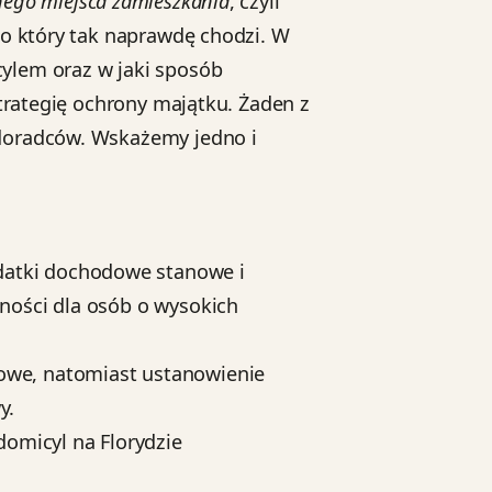
ego miejsca zamieszkania
, czyli
 o który tak naprawdę chodzi. W
cylem oraz w jaki sposób
strategię ochrony majątku. Żaden z
 doradców. Wskażemy jedno i
datki dochodowe stanowe i
ności dla osób o wysokich
owe, natomiast ustanowienie
y.
domicyl na Florydzie