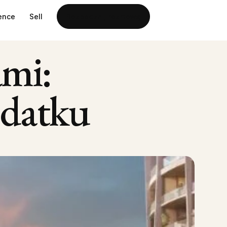
gence
Sell
Rozpocznij rozmowę
ami:
odatku