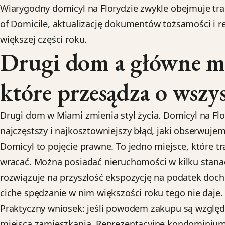
Wiarygodny domicyl na Florydzie zwykle obejmuje tr
of Domicile, aktualizację dokumentów tożsamości i re
większej części roku.
Drugi dom a główne mie
które przesądza o wszy
Drugi dom w Miami zmienia styl życia. Domicyl na Flo
najczęstszy i najkosztowniejszy błąd, jaki obserwuj
Domicyl to pojęcie prawne. To jedno miejsce, które tr
wracać. Można posiadać nieruchomości w kilku stana
rozwiązuje na przyszłość ekspozycję na podatek doc
ciche spędzanie w nim większości roku tego nie daje.
Praktyczny wniosek: jeśli powodem zakupu są względy
miejsca zamieszkania. Reprezentacyjne kondominium,