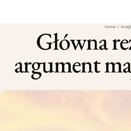
Home
/
Insig
Główna re
argument ma