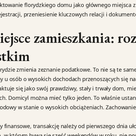
aktowanie florydzkiego domu jako głównego miejsca z
jestracji, przeniesienie kluczowych relacji i dokumen
jsce zamieszkania: roz
stkim
rydzie zmienia zeznanie podatkowe. To nie są te same 
emy u osób o wysokich dochodach przenoszących się na
aktuje się jako swój prawdziwy, stały i trwały dom, mi
ch. Domicyl można mieć tylko jeden. To właśnie usta
hodowy w stanie o wysokich obciążeniach. Zachowani
 finansowe, transakcję należy od pierwszego dnia uł
 w którym bywa się sześć weekendów w roku, nie por