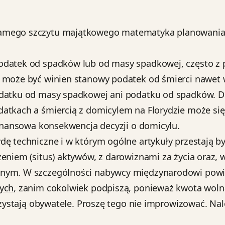
 samego szczytu majątkowego matematyka planowani
odatek od spadków lub od masy spadkowej, często z 
 może być winien stanowy podatek od śmierci nawet w
odatku od masy spadkowej ani podatku od spadków. D
tkach a śmiercią z domicylem na Florydzie może sięga
finansowa konsekwencja decyzji o domicylu.
dę techniczne i w którym ogólne artykuły przestają 
żeniem (situs) aktywów, z darowiznami za życia oraz,
lnym. W szczególności nabywcy międzynarodowi powi
nych
, zanim cokolwiek podpiszą, ponieważ kwota wol
orzystają obywatele. Proszę tego nie improwizować. N