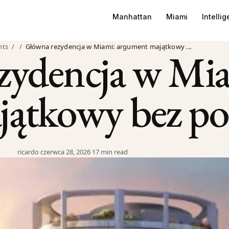
Manhattan
Miami
Intelli
hts
/
/
Główna rezydencja w Miami: argument majątkowy ...
zydencja w Mi
jątkowy bez p
ricardo
·
czerwca 28, 2026
·
17 min read