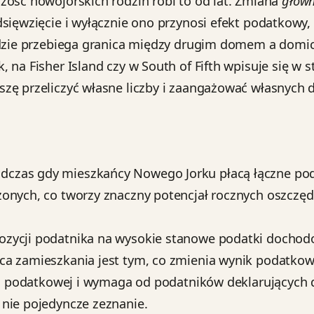
zość nowojorskich rodzin robi to od lat. Zmiana
główn
sięwzięcie i wyłącznie ono przynosi efekt podatkowy,
 gdzie przebiega granica między drugim domem a domi
 na Fisher Island czy w South of Fifth wpisuje się w 
szę przeliczyć własne liczby i zaangażować własnych
dczas gdy mieszkańcy Nowego Jorku płacą łączne po
onych, co tworzy znaczny potencjał rocznych oszczęd
ozycji podatnika na wysokie stanowe podatki dochod
ca zamieszkania jest tym, co zmienia wynik podatkow
cji podatkowej i wymaga od podatników deklarujących 
nie pojedyncze zeznanie.