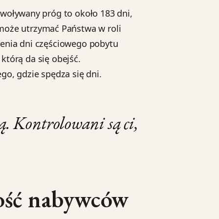
ywoływany próg to około 183 dni,
może utrzymać Państwa w roli
zenia dni częściowego pobytu
 którą da się obejść.
go, gdzie spędza się dni.
. Kontrolowani są ci,
zość nabywców