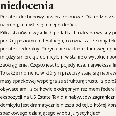
niedocenia
Podatek dochodowy otwiera rozmowę. Dla rodzin z
nagrodą, a myśli się o niej na końcu.
Kilka stanów o wysokich podatkach nakłada własny p
poniżej poziomu federalnego, co oznacza, że majątek
podatek federalny. Floryda nie nakłada stanowego p
między śmiercią z domicylem w stanie o wysokich poda
zaokrąglenia. Często jest to pojedyncza, największa 
To także moment, w którym przepisy stają się napraw
masy spadkowej współgra ze strukturą trustu, z poło
obywatelami, z całkowicie odrębnym reżimem federa
ekspozycji na US Estate Tax dla nabywców zagranicz
domicylu jest dramatycznie niższa od tej, z której k
spadkowego działającego w obu jurysdykcjach.