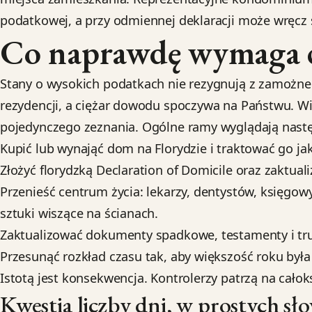
podatkowej, a przy odmiennej deklaracji może wręcz
Co naprawdę wymaga c
Stany o wysokich podatkach nie rezygnują z zamożneg
rezydencji, a ciężar dowodu spoczywa na Państwu. Wi
pojedynczego zeznania. Ogólne ramy wyglądają nast
Kupić lub wynająć dom na Florydzie i traktować go ja
Złożyć florydzką Declaration of Domicile oraz zaktuali
Przenieść centrum życia: lekarzy, dentystów, księgow
sztuki wiszące na ścianach.
Zaktualizować dokumenty spadkowe, testamenty i trus
Przesunąć rozkład czasu tak, aby większość roku była
Istotą jest konsekwencja. Kontrolerzy patrzą na całok
Kwestia liczby dni, w prostych sł