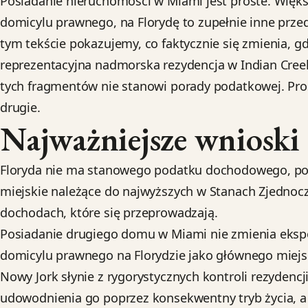
Posiadanie nieruchomości w Miami jest proste. Więks
domicylu prawnego, na Florydę to zupełnie inne przed
tym tekście pokazujemy, co faktycznie się zmienia,
reprezentacyjna nadmorska rezydencja w Indian Creek,
tych fragmentów nie stanowi porady podatkowej. Pro
drugie.
Najważniejsze wnioski
Floryda nie ma stanowego podatku dochodowego, po
miejskie należące do najwyższych w Stanach Zjednocz
dochodach, które się przeprowadzają.
Posiadanie drugiego domu w Miami nie zmienia eksp
domicylu prawnego na Florydzie jako głównego miejs
Nowy Jork słynie z rygorystycznych kontroli rezyden
udowodnienia go poprzez konsekwentny tryb życia, a 