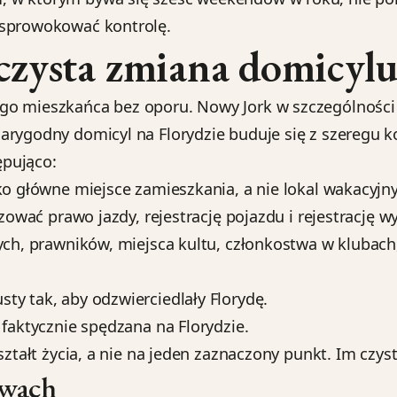
 sprowokować kontrolę.
zysta zmiana domicyl
o mieszkańca bez oporu. Nowy Jork w szczególności s
arygodny domicyl na Florydzie buduje się z szeregu k
ępująco:
ko główne miejsce zamieszkania, a nie lokal wakacyjny
zować prawo jazdy, rejestrację pojazdu i rejestrację w
ych, prawników, miejsca kultu, członkostwa w klubach
ty tak, aby odzwierciedlały Florydę.
 faktycznie spędzana na Florydzie.
ształt życia, a nie na jeden zaznaczony punkt. Im czy
owach