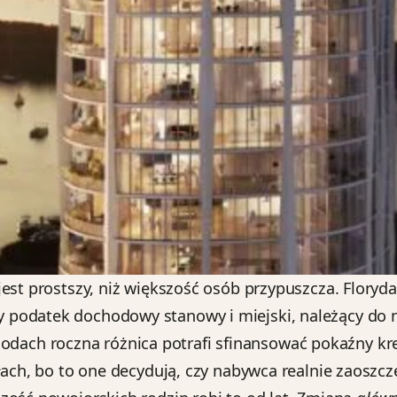
jest prostszy, niż większość osób przypuszcza. Flory
podatek dochodowy stanowy i miejski, należący do n
ch roczna różnica potrafi sfinansować pokaźny kred
ach, bo to one decydują, czy nabywca realnie zaoszczęd