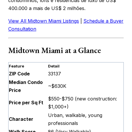
condomínios, lofts e residências de luxo de US$
400.000 a mais de US$ 2 milhões.
View All Midtown Miami Listings
|
Schedule a Buyer
Consultation
Midtown Miami at a Glance
Feature
Detail
ZIP Code
33137
Median Condo
~$630K
Price
$550-$750 (new construction:
Price per Sq Ft
$1,000+)
Urban, walkable, young
Character
professionals
Walk Score
86 (Very Walkable)