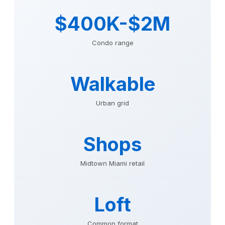
$400K-$2M
Condo range
Walkable
Urban grid
Shops
Midtown Miami retail
Loft
Common format