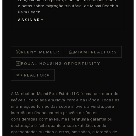
e notas sobre migração tributária, de Miami Beach a
Palm Beach.
ASSINAR
REBNY MEMBER
MIAMI REALTORS
EQUAL HOUSING OPPORTUNITY
mls
REALTOR®
A Manhattan Miami Real Estate LLC é uma corretora de
imóveis licenciada em Nova York e na Flórida. Todas as
informações fornecidas sobre imóveis à venda, para
locação ou financiamento provêm de fontes
consideradas confiáveis, mas nenhuma garantia ou
declaração é feita quanto à sua exatidão, sendo
apresentadas sujeitas a erros, omissões, alteração de