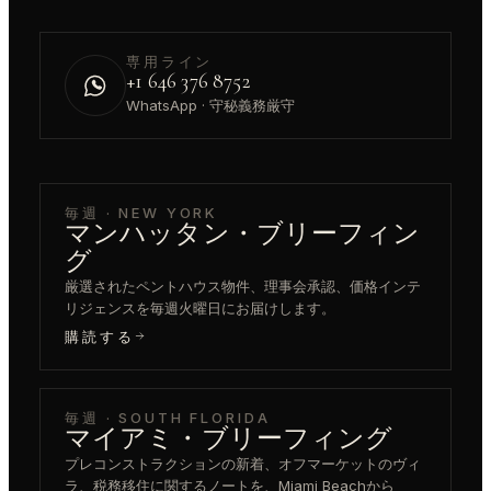
専用ライン
+1 646 376 8752
WhatsApp · 守秘義務厳守
毎週 · NEW YORK
マンハッタン・ブリーフィン
グ
厳選されたペントハウス物件、理事会承認、価格インテ
リジェンスを毎週火曜日にお届けします。
購読する
毎週 · SOUTH FLORIDA
マイアミ・ブリーフィング
プレコンストラクションの新着、オフマーケットのヴィ
ラ、税務移住に関するノートを、Miami Beachから