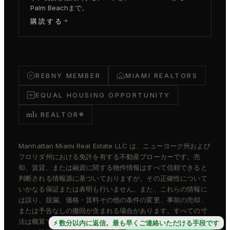
Palm Beachまで。
購読する
REBNY MEMBER
MIAMI REALTORS
EQUAL HOUSING OPPORTUNITY
mls
REALTOR®
Manhattan Miami Real Estate LLC は、ニューヨーク州および
フロリダ州における免許を有する不動産ブローカーです。売
却、賃貸、または融資に関する物件情報はすべて信頼できると
判断される情報源に基づいておりますが、その正確性について
いかなる保証または表明も行いません。また、これらの情報に
は誤り、脱漏、価格・賃料その他の条件の変更、事前の売却、
または予告なしの撤回が含まれる場合があります。すべての寸
法は概算です。正確な寸法については、お客様ご自身で建築士
⚡ 数分以内に返信。最も早くご連絡いただける手段です