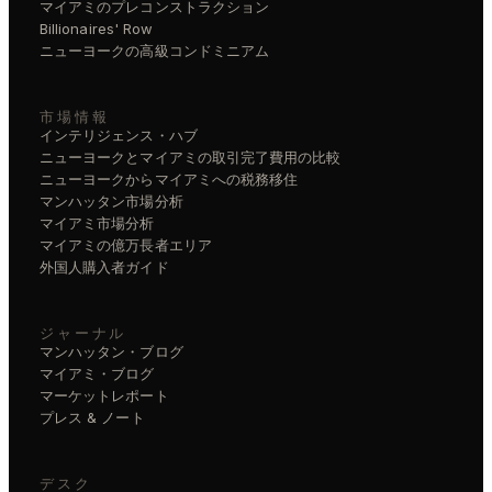
マイアミのプレコンストラクション
Billionaires' Row
ニューヨークの高級コンドミニアム
市場情報
インテリジェンス・ハブ
ニューヨークとマイアミの取引完了費用の比較
ニューヨークからマイアミへの税務移住
マンハッタン市場分析
マイアミ市場分析
マイアミの億万長者エリア
外国人購入者ガイド
ジャーナル
マンハッタン・ブログ
マイアミ・ブログ
マーケットレポート
プレス & ノート
デスク