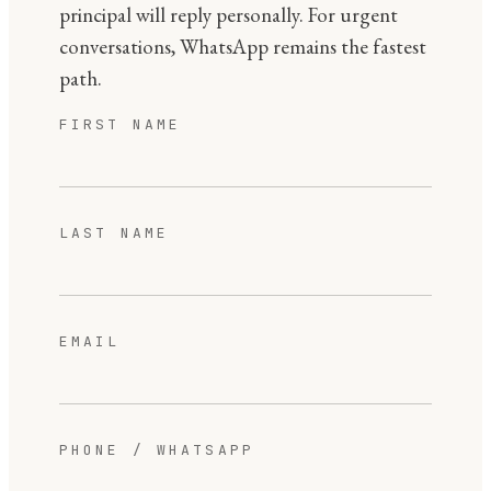
principal will reply personally. For urgent
conversations, WhatsApp remains the fastest
path.
FIRST NAME
LAST NAME
EMAIL
PHONE / WHATSAPP