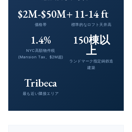
$2M-$50M+
11-14 ft
価格帯
標準的なロフト天井高
1.4%
150棟以
上
NYC高額物件税
(Mansion Tax、$2M超)
ランドマーク指定鋳鉄造
建築
Tribeca
最も近い隣接エリア