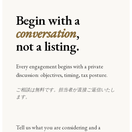
Begin with a
conversation
,
not a listing.
Every engagement begins with a private
discussion: objectives, timing, tax posture.
ご相談は無料です。担当者が直接ご返信いたし
ます。
Tell us what you are considering and a