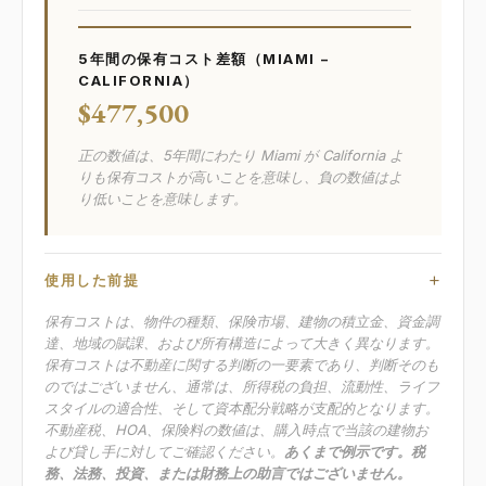
5年間の保有コスト差額（MIAMI −
CALIFORNIA）
$477,500
正の数値は、5年間にわたり Miami が California よ
りも保有コストが高いことを意味し、負の数値はよ
り低いことを意味します。
使用した前提
保有コストは、物件の種類、保険市場、建物の積立金、資金調
達、地域の賦課、および所有構造によって大きく異なります。
保有コストは不動産に関する判断の一要素であり、判断そのも
のではございません、通常は、所得税の負担、流動性、ライフ
スタイルの適合性、そして資本配分戦略が支配的となります。
不動産税、HOA、保険料の数値は、購入時点で当該の建物お
よび貸し手に対してご確認ください。
あくまで例示です。税
務、法務、投資、または財務上の助言ではございません。