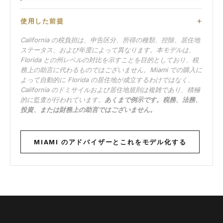
使用した前提
California の税負担は、申告区分、所得の種類、控除、居住地
ステータス、および年度によって異なります。本モデルは、
Florida との州レベルの対比を示すことを目的としており、税
務上の助言に代わるものではございません。Miami での購入に
よって自動的に Florida の居住地が成立するわけではなく、
California のドミサイルおよび居住地規則は複雑であり、積極
的に監査が行われています。
あくまで例示です。税務、法務、
投資、または財務上の助言ではございません。
MIAMI のアドバイザーとこれをモデル化する