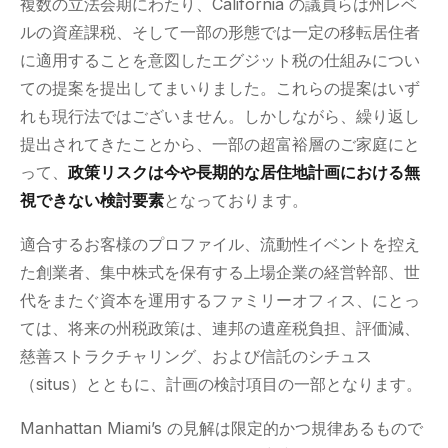
複数の立法会期にわたり、California の議員らは州レベ
ルの資産課税、そして一部の形態では一定の移転居住者
に適用することを意図したエグジット税の仕組みについ
ての提案を提出してまいりました。これらの提案はいず
れも現行法ではございません。しかしながら、繰り返し
提出されてきたことから、一部の超富裕層のご家庭にと
って、
政策リスクは今や長期的な居住地計画における無
視できない検討要素
となっております。
適合するお客様のプロファイル、流動性イベントを控え
た創業者、集中株式を保有する上場企業の経営幹部、世
代をまたぐ資本を運用するファミリーオフィス、にとっ
ては、将来の州税政策は、連邦の遺産税負担、評価減、
慈善ストラクチャリング、および信託のシチュス
（situs）とともに、計画の検討項目の一部となります。
Manhattan Miami’s の見解は限定的かつ規律あるもので