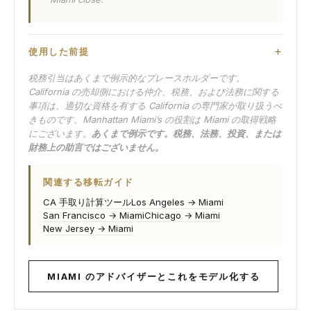
使用した前提
税務引当はあくまで例示的なプレースホルダーです。
California の売却側における仲介、税務、および法務に関する
事項は、適切な資格を有する California の専門家が取り扱うべ
きものです。Manhattan Miami’s の役割は Miami の取得戦略
にございます。
あくまで例示です。税務、法務、投資、または
財務上の助言ではございません。
関連する移転ガイド
CA 手取り計算ツール
Los Angeles → Miami
San Francisco → Miami
Chicago → Miami
New Jersey → Miami
MIAMI のアドバイザーとこれをモデル化する