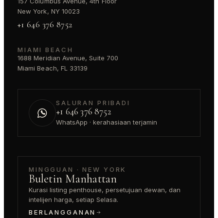
157 Columbus Avenue, 4th Floor
New York, NY 10023
+1 646 376 8752
MIAMI BEACH
1688 Meridian Avenue, Suite 700
Miami Beach, FL 33139
SALURAN PRIBADI
+1 646 376 8752
WhatsApp · kerahasiaan terjamin
MINGGUAN · NEW YORK
Buletin Manhattan
Kurasi listing penthouse, persetujuan dewan, dan
intelijen harga, setiap Selasa.
BERLANGGANAN