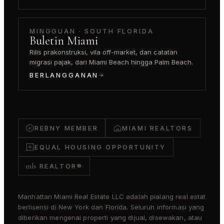
MINGGUAN · SOUTH FLORIDA
Buletin Miami
Rilis prakonstruksi, vila off-market, dan catatan
migrasi pajak, dari Miami Beach hingga Palm Beach.
BERLANGGANAN
REBNY MEMBER
MIAMI REALTORS
EQUAL HOUSING OPPORTUNITY
mls
REALTOR®
Manhattan Miami Real Estate LLC adalah pialang real estat
berlisensi di New York dan Florida. Seluruh informasi yang
diberikan mengenai properti yang dijual, disewakan, atau