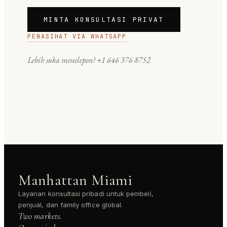
MINTA KONSULTASI PRIVAT
PENASIHAT VIA WHATSAPP
Lebih suka menelepon?
+1 646 376 8752
Manhattan Miami
Layanan konsultasi pribadi untuk pembeli,
penjual, dan family office global.
Two markets.